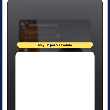
Mbyllet për 4 sekonda