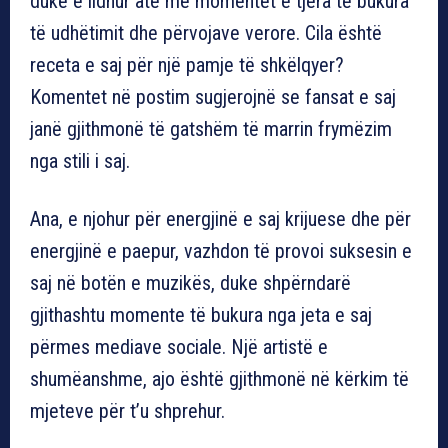
duke e lidhur atë me momentet e tjera të bukura
të udhëtimit dhe përvojave verore. Cila është
receta e saj për një pamje të shkëlqyer?
Komentet në postim sugjerojnë se fansat e saj
janë gjithmonë të gatshëm të marrin frymëzim
nga stili i saj.
Ana, e njohur për energjinë e saj krijuese dhe për
energjinë e paepur, vazhdon të provoi suksesin e
saj në botën e muzikës, duke shpërndarë
gjithashtu momente të bukura nga jeta e saj
përmes mediave sociale. Një artistë e
shumëanshme, ajo është gjithmonë në kërkim të
mjeteve për t’u shprehur.