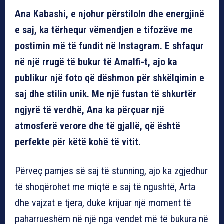
Ana Kabashi, e njohur përstiloln dhe energjinë
e saj, ka tërhequr vëmendjen e tifozëve me
postimin më të fundit në Instagram. E shfaqur
në një rrugë të bukur të Amalfi-t, ajo ka
publikur një foto që dëshmon për shkëlqimin e
saj dhe stilin unik. Me një fustan të shkurtër
ngjyrë të verdhë, Ana ka përçuar një
atmosferë verore dhe të gjallë, që është
perfekte për këtë kohë të vitit.
Përveç pamjes së saj të stunning, ajo ka zgjedhur
të shoqërohet me miqtë e saj të ngushtë, Arta
dhe vajzat e tjera, duke krijuar një moment të
paharrueshëm në një nga vendet më të bukura në