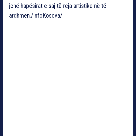
jenë hapësirat e saj të reja artistike në të
ardhmen./InfoKosova/