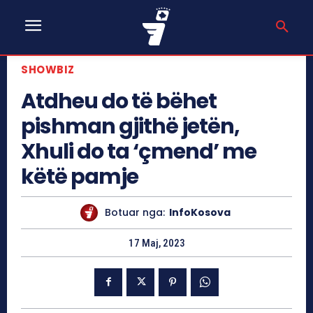
SHOWBIZ
Atdheu do të bëhet
pishman gjithë jetën,
Xhuli do ta ‘çmend’ me
këtë pamje
Botuar nga:
InfoKosova
17 Maj, 2023