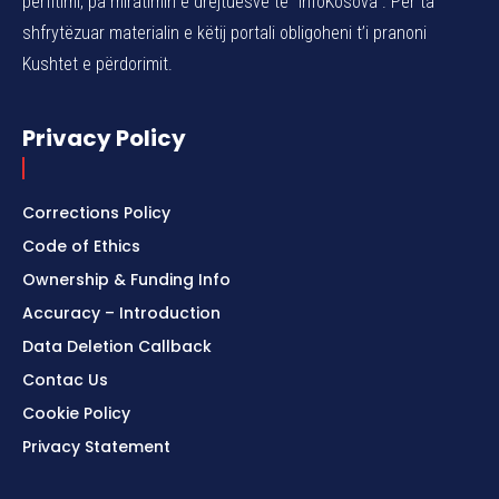
përfitimi, pa miratimin e drejtuesve të “InfoKosova”. Për ta
shfrytëzuar materialin e këtij portali obligoheni t’i pranoni
Kushtet e përdorimit.
Privacy Policy
Corrections Policy
Code of Ethics
Ownership & Funding Info
Accuracy – Introduction
Data Deletion Callback
Contac Us
Cookie Policy
Privacy Statement