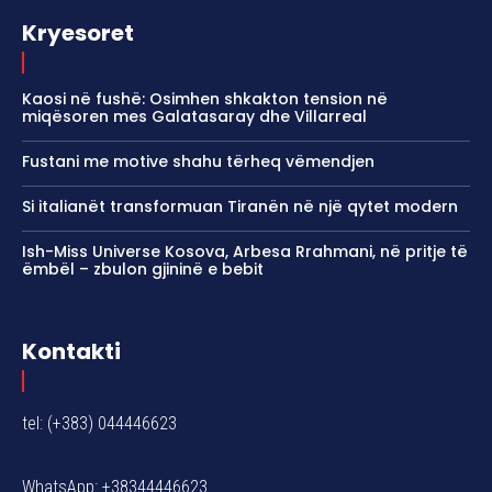
Kryesoret
Kaosi në fushë: Osimhen shkakton tension në
miqësoren mes Galatasaray dhe Villarreal
Fustani me motive shahu tërheq vëmendjen
Si italianët transformuan Tiranën në një qytet modern
Ish-Miss Universe Kosova, Arbesa Rrahmani, në pritje të
ëmbël – zbulon gjininë e bebit
Kontakti
tel: (+383) 044446623
WhatsApp: +38344446623