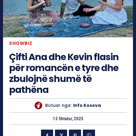
SHOWBIZ
Çifti Ana dhe Kevin flasin
për romancën e tyre dhe
zbulojnë shumë të
pathëna
Botuar nga:
Info Kosova
13 Shtator, 2025