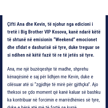
Çifti Ana dhe Kevin, të njohur nga edicioni i
tretë i Big Brother VIP Kosova, kanë ndarë këtë
të shtunë në emisionin “Weekend” emocionet
dhe sfidat e dashurisë së tyre, duke treguar se
si ndihen në këtë fazë të re të jetës së tyre.
Ana, me një buzëqeshje të madhe, shprehu
kënaqësinë e saj për lidhjen me Kevin, duke e
cilësuar atë si “zgjidhje të mirë për gjithçka”. Ajo
theksoi se çdo moment që kanë kaluar së bashku
ka kontribuar në forcimin e marrëdhënies së tyre,
duke e bërë atë më të fortë se kurrë.