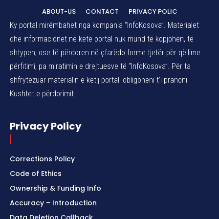
ABOUT-US
CONTACT
PRIVACY POLIC
Ky portal mirëmbahet nga kompania “InfoKosova”. Materialet
dhe informacionet në këtë portal nuk mund të kopjohen, të
shtypen, ose të përdoren në çfarëdo forme tjetër për qëllime
përfitimi, pa miratimin e drejtuesve të “InfoKosova”. Për ta
shfrytëzuar materialin e këtij portali obligoheni t’i pranoni
Kushtet e përdorimit.
Privacy Policy
Corrections Policy
Code of Ethics
Ownership & Funding Info
Accuracy – Introduction
Data Deletion Callback