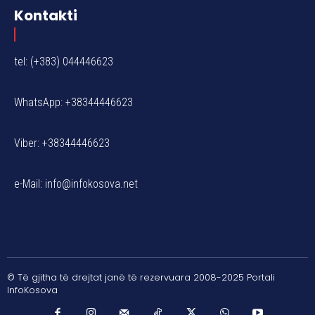
Kontakti
tel: (+383) 044446623
WhatsApp: +38344446623
Viber: +38344446623
e-Mail:
info@infokosova.net
© Të gjitha të drejtat janë të rezervuara 2008-2025 Portali
InfoKosova