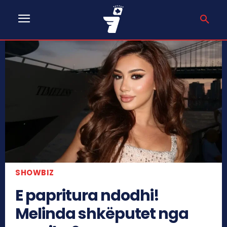
SHOWBIZ
E papritura ndodhi!
Melinda shkëputet nga