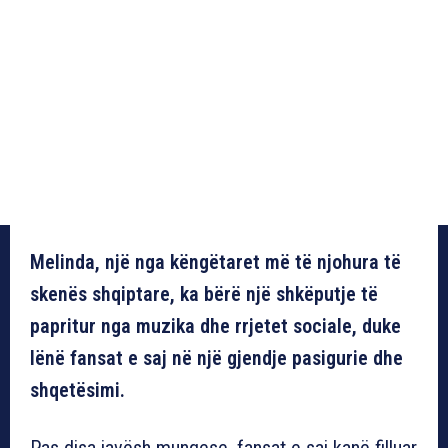
Melinda, një nga këngëtaret më të njohura të
skenës shqiptare, ka bërë një shkëputje të
papritur nga muzika dhe rrjetet sociale, duke
lënë fansat e saj në një gjendje pasigurie dhe
shqetësimi.
Pas disa javësh mungese, fansat e saj kanë filluar