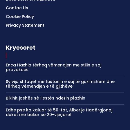
Contac Us
Cookie Policy
Privacy Statement
Kryesoret
Enca Haxhia tërheq vëmendjen me stilin e saj
provokues
Sylvija shfaqet me fustanin e saj të guximshëm dhe
tërheq vëmendjen e të gjithëve
Bikinit joshës së Festës ndezin plazhin
Edhe pse ka kaluar të 50-tat, Alberije Hadërgjonaj
duket më bukur se 20-vjeçaret