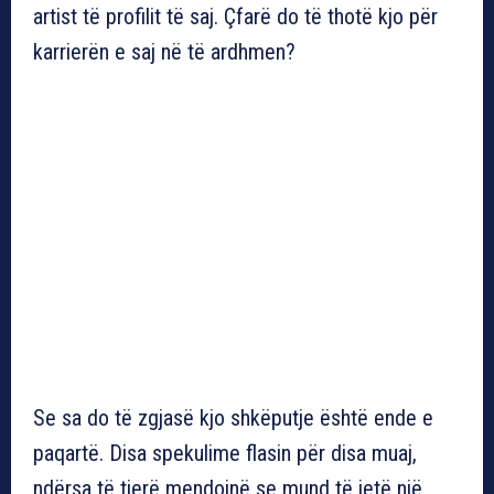
artist të profilit të saj. Çfarë do të thotë kjo për
karrierën e saj në të ardhmen?
Se sa do të zgjasë kjo shkëputje është ende e
paqartë. Disa spekulime flasin për disa muaj,
ndërsa të tjerë mendojnë se mund të jetë një