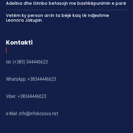
Adelina dhe Gimbo befasojn me bashkëpunimin e parë
Vetëm ky person arrin ta bëjë kaq të ndjeshme
Leonora Jakupin
Kontakti
tel: (+383) 044446623
WhatsApp: +38344446623
Viber: +38344446623
e-Mail:
info@infokosova.net