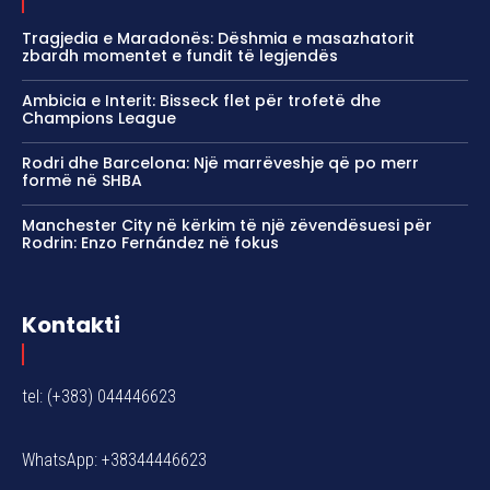
Tragjedia e Maradonës: Dëshmia e masazhatorit
zbardh momentet e fundit të legjendës
Ambicia e Interit: Bisseck flet për trofetë dhe
Champions League
Rodri dhe Barcelona: Një marrëveshje që po merr
formë në SHBA
Manchester City në kërkim të një zëvendësuesi për
Rodrin: Enzo Fernández në fokus
Kontakti
tel: (+383) 044446623
WhatsApp: +38344446623