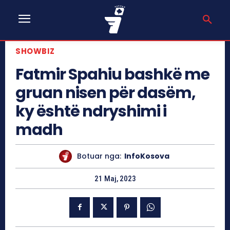
SHOWBIZ
Fatmir Spahiu bashkë me
gruan nisen për dasëm,
ky është ndryshimi i
madh
Botuar nga:
InfoKosova
21 Maj, 2023