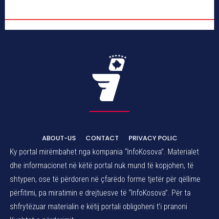
ABOUT-US
CONTACT
PRIVACY POLIC
Ky portal mirëmbahet nga kompania “InfoKosova”. Materialet
dhe informacionet në këtë portal nuk mund të kopjohen, të
shtypen, ose të përdoren në çfarëdo forme tjetër për qëllime
përfitimi, pa miratimin e drejtuesve të “InfoKosova”. Për ta
shfrytëzuar materialin e këtij portali obligoheni t’i pranoni