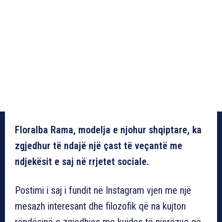
Floralba Rama, modelja e njohur shqiptare, ka
zgjedhur të ndajë një çast të veçantë me
ndjekësit e saj në rrjetet sociale.
Postimi i saj i fundit në Instagram vjen me një
mesazh interesant dhe filozofik që na kujton
rëndësinë e zgjedhjes me kujdes të njerëzve që