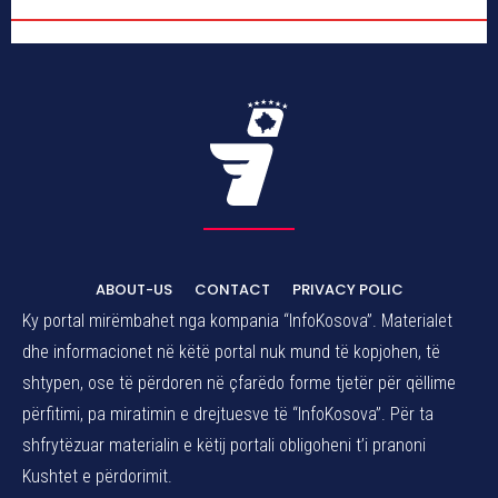
ABOUT-US
CONTACT
PRIVACY POLIC
Ky portal mirëmbahet nga kompania “InfoKosova”. Materialet
dhe informacionet në këtë portal nuk mund të kopjohen, të
shtypen, ose të përdoren në çfarëdo forme tjetër për qëllime
përfitimi, pa miratimin e drejtuesve të “InfoKosova”. Për ta
shfrytëzuar materialin e këtij portali obligoheni t’i pranoni
Kushtet e përdorimit.