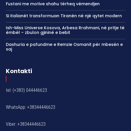
Fustani me motive shahu tërheq vëmendjen
Si italianët transformuan Tiranën në një qytet modern
Ish-Miss Universe Kosova, Arbesa Rrahmani, në pritje të
ëmbël – zbulon gjininë e bebit
Dashuria e pafundme e Remzie Osmanit për mbesën e
saj
Kontakti
tel: (+383) 044446623
WhatsApp: +38344446623
Viber: +38344446623