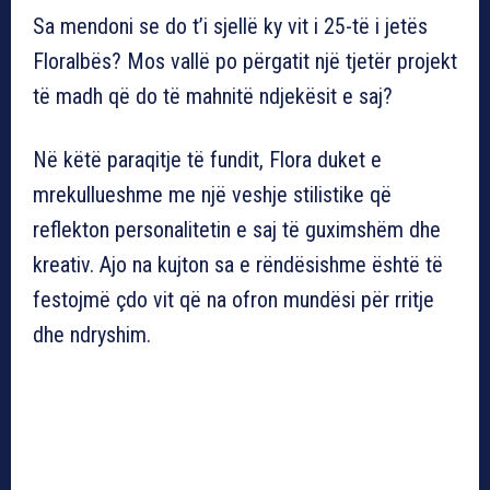
Sa mendoni se do t’i sjellë ky vit i 25-të i jetës
Floralbës? Mos vallë po përgatit një tjetër projekt
të madh që do të mahnitë ndjekësit e saj?
Në këtë paraqitje të fundit, Flora duket e
mrekullueshme me një veshje stilistike që
reflekton personalitetin e saj të guximshëm dhe
kreativ. Ajo na kujton sa e rëndësishme është të
festojmë çdo vit që na ofron mundësi për rritje
dhe ndryshim.