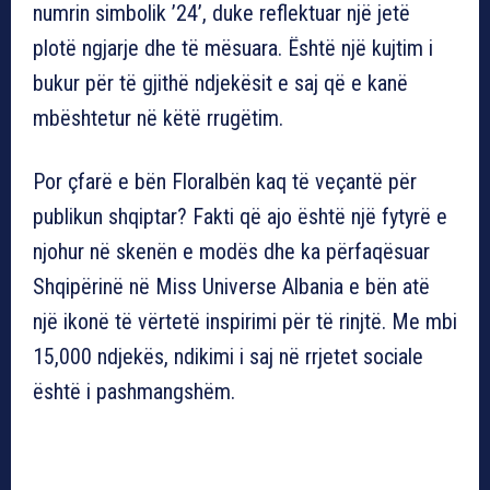
numrin simbolik ’24’, duke reflektuar një jetë
plotë ngjarje dhe të mësuara. Është një kujtim i
bukur për të gjithë ndjekësit e saj që e kanë
mbështetur në këtë rrugëtim.
Por çfarë e bën Floralbën kaq të veçantë për
publikun shqiptar? Fakti që ajo është një fytyrë e
njohur në skenën e modës dhe ka përfaqësuar
Shqipërinë në Miss Universe Albania e bën atë
një ikonë të vërtetë inspirimi për të rinjtë. Me mbi
15,000 ndjekës, ndikimi i saj në rrjetet sociale
është i pashmangshëm.