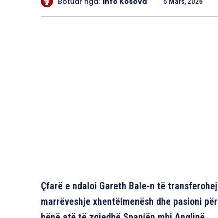
Botuar nga:
Info Kosova
5 Mars, 2026
Çfarë e ndaloi Gareth Bale-n të transferohe
marrëveshje xhentëlmenësh dhe pasioni për 
bënë atë të zgjedhë Spanjën mbi Anglinë.