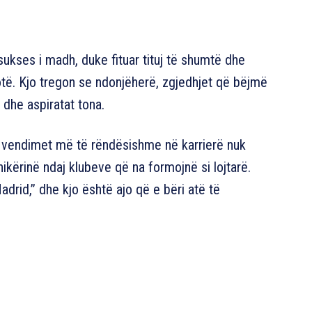
ë sukses i madh, duke fituar tituj të shumtë dhe
otë. Kjo tregon se ndonjëherë, zgjedhjet që bëjmë
 dhe aspiratat tona.
, vendimet më të rëndësishme në karrierë nuk
ikërinë ndaj klubeve që na formojnë si lojtarë.
drid,” dhe kjo është ajo që e bëri atë të