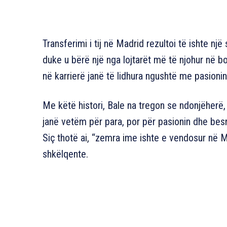
Transferimi i tij në Madrid rezultoi të ishte nj
duke u bërë një nga lojtarët më të njohur në b
në karrierë janë të lidhura ngushtë me pasionin
Me këtë histori, Bale na tregon se ndonjëherë
janë vetëm për para, por për pasionin dhe besn
Siç thotë ai, “zemra ime ishte e vendosur në Ma
shkëlqente.