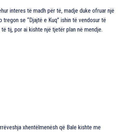
hur interes të madh për të, madje duke ofruar një
 tregon se “Djajtë e Kuq” ishin të vendosur të
të tij, por ai kishte një tjetër plan në mendje.
marrëveshja xhentëlmenësh që Bale kishte me