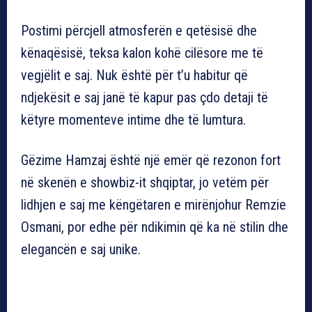
Postimi përcjell atmosferën e qetësisë dhe
kënaqësisë, teksa kalon kohë cilësore me të
vegjëlit e saj. Nuk është për t’u habitur që
ndjekësit e saj janë të kapur pas çdo detaji të
këtyre momenteve intime dhe të lumtura.
Gëzime Hamzaj është një emër që rezonon fort
në skenën e showbiz-it shqiptar, jo vetëm për
lidhjen e saj me këngëtaren e mirënjohur Remzie
Osmani, por edhe për ndikimin që ka në stilin dhe
elegancën e saj unike.