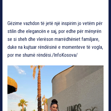
Gëzime vazhdon të jetë një inspirim jo vetëm për
stilin dhe elegancën e saj, por edhe për mënyrën
se si sheh dhe vlerëson marrëdhëniet familjare,
duke na kujtuar rëndësinë e momenteve të vogla,
por me shumë rëndësi./InfoKosova/