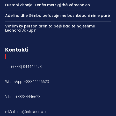
Fustani vishnje i Lenës merr gjithë vëmendjen
Adelina dhe Gimbo befasojn me bashkëpunimin e parë
Vetëm ky person arrin ta bëjë kaq të ndjeshme
Leonora Jakupin
Kontakti
tel: (+383) 044446623
WhatsApp: +38344446623
Viber: +38344446623
e-Mail:
info@infokosova.net