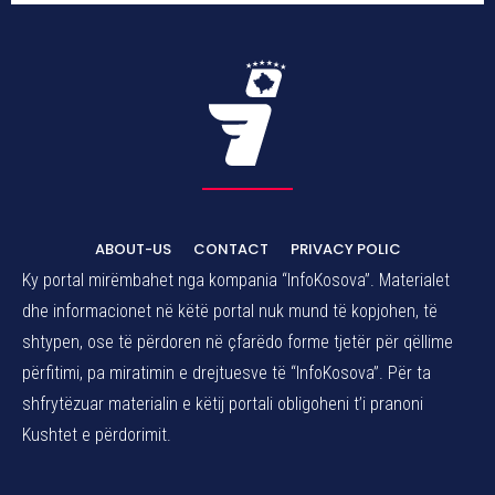
ABOUT-US
CONTACT
PRIVACY POLIC
Ky portal mirëmbahet nga kompania “InfoKosova”. Materialet
dhe informacionet në këtë portal nuk mund të kopjohen, të
shtypen, ose të përdoren në çfarëdo forme tjetër për qëllime
përfitimi, pa miratimin e drejtuesve të “InfoKosova”. Për ta
shfrytëzuar materialin e këtij portali obligoheni t’i pranoni
Kushtet e përdorimit.