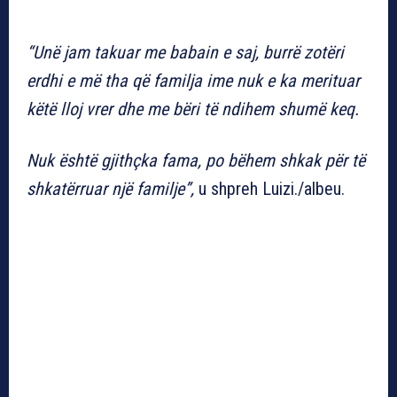
“Unë jam takuar me babain e saj, burrë zotëri
erdhi e më tha që familja ime nuk e ka merituar
këtë lloj vrer dhe me bëri të ndihem shumë keq.
Nuk është gjithçka fama, po bëhem shkak për të
shkatërruar një familje”,
u shpreh Luizi./albeu.