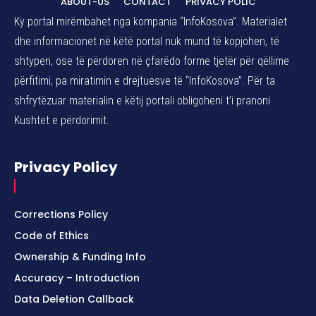
ABOUT-US
CONTACT
PRIVACY POLIC
Ky portal mirëmbahet nga kompania “InfoKosova”. Materialet
dhe informacionet në këtë portal nuk mund të kopjohen, të
shtypen, ose të përdoren në çfarëdo forme tjetër për qëllime
përfitimi, pa miratimin e drejtuesve të “InfoKosova”. Për ta
shfrytëzuar materialin e këtij portali obligoheni t’i pranoni
Kushtet e përdorimit.
Privacy Policy
Corrections Policy
Code of Ethics
Ownership & Funding Info
Accuracy – Introduction
Data Deletion Callback