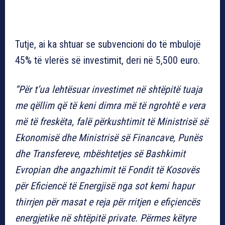
Tutje, ai ka shtuar se subvencioni do të mbulojë
45% të vlerës së investimit, deri në 5,500 euro.
“Për t’ua lehtësuar investimet në shtëpitë tuaja
me qëllim që të keni dimra më të ngrohtë e vera
më të freskëta, falë përkushtimit të Ministrisë së
Ekonomisë dhe Ministrisë së Financave, Punës
dhe Transfereve, mbështetjes së Bashkimit
Evropian dhe angazhimit të Fondit të Kosovës
për Eficiencë të Energjisë nga sot kemi hapur
thirrjen për masat e reja për rritjen e efiçiencës
energjetike në shtëpitë private. Përmes këtyre