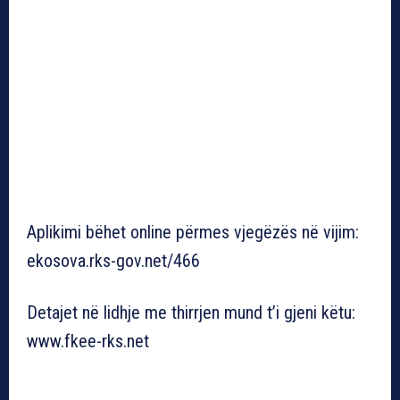
Aplikimi bëhet online përmes vjegëzës në vijim:
ekosova.rks-gov.net/466
Detajet në lidhje me thirrjen mund t’i gjeni këtu:
www.fkee-rks.net