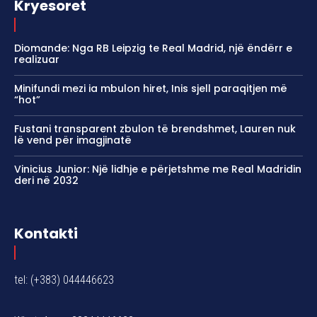
Kryesoret
Diomande: Nga RB Leipzig te Real Madrid, një ëndërr e
realizuar
Minifundi mezi ia mbulon hiret, Inis sjell paraqitjen më
“hot”
Fustani transparent zbulon të brendshmet, Lauren nuk
lë vend për imagjinatë
Vinicius Junior: Një lidhje e përjetshme me Real Madridin
deri në 2032
Kontakti
tel: (+383) 044446623