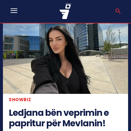
SHOWBIZ
Ledjana bën veprimin e
papritur për Mevlanin!