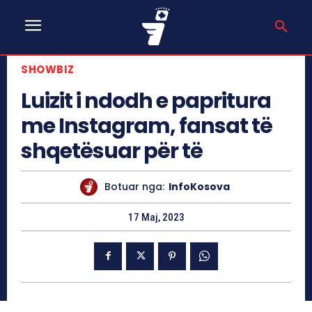
SHOWBIZ
Luizit i ndodh e papritura
me Instagram, fansat të
shqetësuar për të
Botuar nga:
InfoKosova
17 Maj, 2023