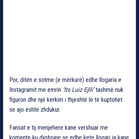
Por, ditën e sotme (e mërkurë) edhe llogaria e
Instagramit me emrin
‘Its Luiz Ejlli’
tashmë nuk
figuron dhe një kërkim i thjeshtë lë të kuptohet
se ajo është zhdukur.
Fansat e tij menjehere kane vershuar me
komente ku dyshojne se edhe kete llogari ia kane