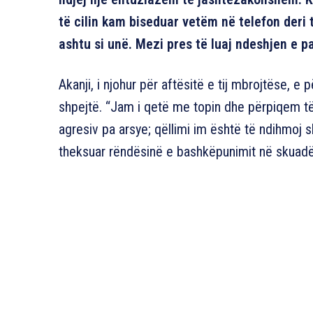
të cilin kam biseduar vetëm në telefon deri 
ashtu si unë. Mezi pres të luaj ndeshjen e p
Akanji, i njohur për aftësitë e tij mbrojtëse, e p
shpejtë. “Jam i qetë me topin dhe përpiqem 
agresiv pa arsye; qëllimi im është të ndihmoj s
theksuar rëndësinë e bashkëpunimit në skuadë