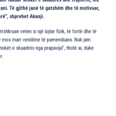
tani. Të gjithë janë të gatshëm dhe të motivuar,
arë”, shprehet Akanji.
ërshkruan veten si një lojtar fizik, të fortë dhe të
të mos marr vendime të pamenduara. Nuk jam
hokët e skuadrës nga prapavija”, thotë ai, duke
r.