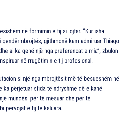
ndësishëm në formimin e tij si lojtar. “Kur isha
 si qendërmbrojtës, gjithmonë kam admiruar Thiago
 dhe ai ka qenë një nga preferencat e mia”, zbulon
inspiruar në rrugëtimin e tij profesional.
putacion si një nga mbrojtësit më të besueshëm në
he ka përjetuar sfida të ndryshme që e kanë
ë një mundësi për të mësuar dhe për të
i përvojat e tij të kaluara.