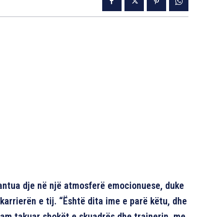
rezantua dje në një atmosferë emocionuese, duke
 karrierën e tij. “Është dita ime e parë këtu, dhe
am takuar shokët e skuadrës dhe trajnerin, me