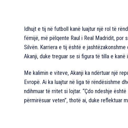
Idhujt e tij në futboll kanë luajtur një rol të rë
fëmijë, më pëlqente Raul i Real Madridit, por
Silvën. Karriera e tij është e jashtëzakonshme
Akanji, duke treguar se si figura të tilla e kanë 
Me kalimin e viteve, Akanji ka ndërtuar një re
Evropë. Ai ka luajtur në liga të rëndësishme d
ndihmuar të rritet si lojtar. “Çdo ndeshje ësht
përmirësuar veten”, thotë ai, duke reflektuar mb