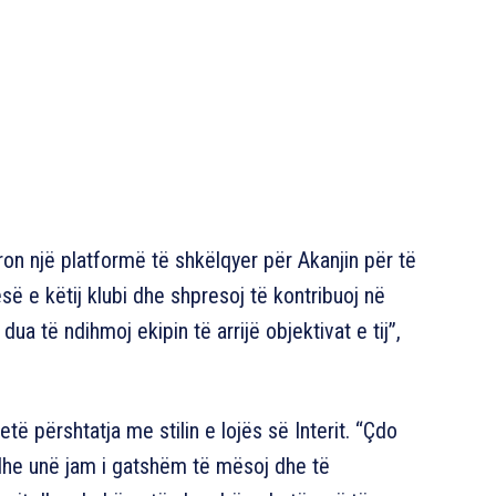
fron një platformë të shkëlqyer për Akanjin për të
esë e këtij klubi dhe shpresoj të kontribuoj në
dua të ndihmoj ekipin të arrijë objektivat e tij”,
të përshtatja me stilin e lojës së Interit. “Çdo
 dhe unë jam i gatshëm të mësoj dhe të