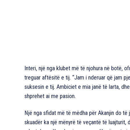
Interi, një nga klubet më të njohura në botë, o
treguar aftësitë e tij. “Jam i nderuar që jam pj
suksesin e tij. Ambiciet e mia janë të larta, dhe 
shprehet ai me pasion.
Një nga sfidat më të mëdha për Akanjin do të je
skuadër ka një mënyrë të veçantë të luajturit,