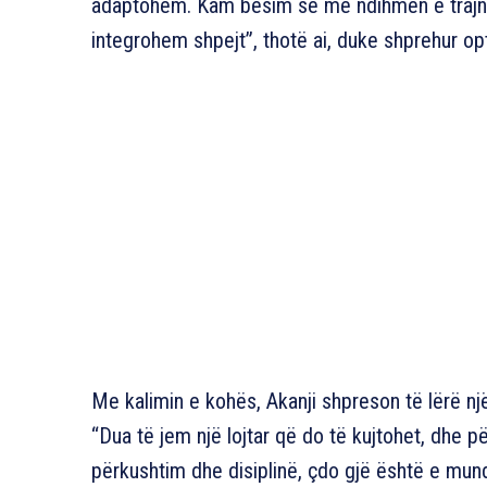
adaptohem. Kam besim se me ndihmën e trajner
integrohem shpejt”, thotë ai, duke shprehur o
Me kalimin e kohës, Akanji shpreson të lërë një
“Dua të jem një lojtar që do të kujtohet, dhe p
përkushtim dhe disiplinë, çdo gjë është e mund