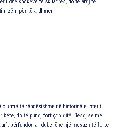
it dhe shokëve të skuadrës, do të arrij të
ptimizëm për të ardhmen.
 gjurmë të rëndësishme në historinë e Interit.
ër këtë, do të punoj fort çdo ditë. Besoj se me
ur”, përfundon ai, duke lënë një mesazh të fortë