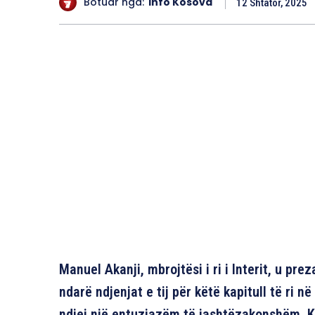
Botuar nga:
Info Kosova
12 Shtator, 2025
Manuel Akanji, mbrojtësi i ri i Interit, u p
ndarë ndjenjat e tij për këtë kapitull të ri në
ndjej një entuziazëm të jashtëzakonshëm. K