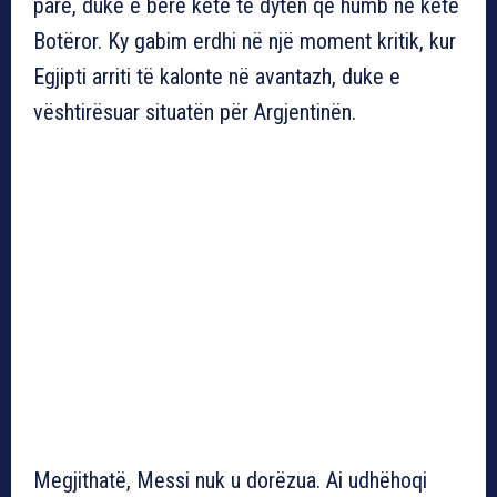
parë, duke e bërë këtë të dytën që humb në këtë
Botëror. Ky gabim erdhi në një moment kritik, kur
Egjipti arriti të kalonte në avantazh, duke e
vështirësuar situatën për Argjentinën.
Megjithatë, Messi nuk u dorëzua. Ai udhëhoqi