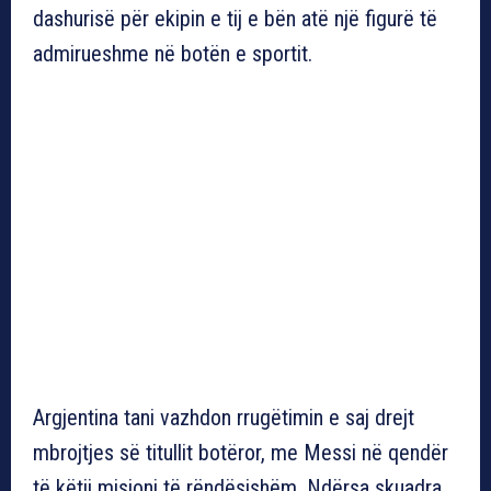
dashurisë për ekipin e tij e bën atë një figurë të
admirueshme në botën e sportit.
Argjentina tani vazhdon rrugëtimin e saj drejt
mbrojtjes së titullit botëror, me Messi në qendër
të këtij misioni të rëndësishëm. Ndërsa skuadra