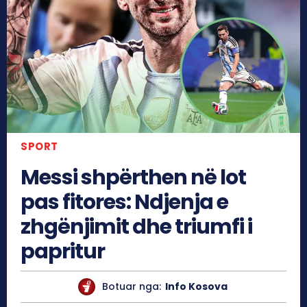
SPORT
Messi shpërthen në lot
pas fitores: Ndjenja e
zhgënjimit dhe triumfi i
papritur
Botuar nga:
Info Kosova