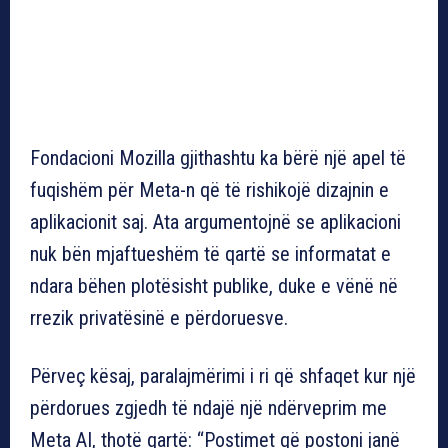
Fondacioni Mozilla gjithashtu ka bërë një apel të
fuqishëm për Meta-n që të rishikojë dizajnin e
aplikacionit saj. Ata argumentojnë se aplikacioni
nuk bën mjaftueshëm të qartë se informatat e
ndara bëhen plotësisht publike, duke e vënë në
rrezik privatësinë e përdoruesve.
Përveç kësaj, paralajmërimi i ri që shfaqet kur një
përdorues zgjedh të ndajë një ndërveprim me
Meta AI, thotë qartë: “Postimet që postoni janë