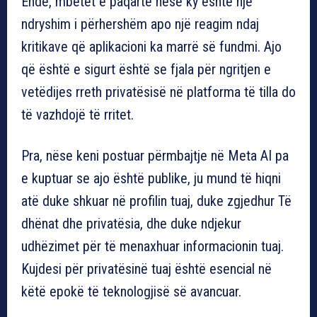
Ende, mbetet e paqartë nëse ky është një
ndryshim i përhershëm apo një reagim ndaj
kritikave që aplikacioni ka marrë së fundmi. Ajo
që është e sigurt është se fjala për ngritjen e
vetëdijes rreth privatësisë në platforma të tilla do
të vazhdojë të rritet.
Pra, nëse keni postuar përmbajtje në Meta AI pa
e kuptuar se ajo është publike, ju mund të hiqni
atë duke shkuar në profilin tuaj, duke zgjedhur Të
dhënat dhe privatësia, dhe duke ndjekur
udhëzimet për të menaxhuar informacionin tuaj.
Kujdesi për privatësinë tuaj është esencial në
këtë epokë të teknologjisë së avancuar.