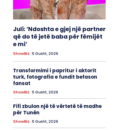
Juli: ‘Ndoshta e gjej një partner
që do të jetë baba për fëmijët
e mi’
ShowBiz
5 Gusht, 2026
Transformimi i papritur i aktorit
turk, fotografia e fundit befason
fansat
ShowBiz
5 Gusht, 2026
Fifi zbulon një të vërtetë të madhe
për Tunën
ShowBiz
5 Gusht, 2026