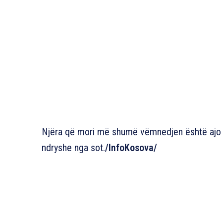
Njëra që mori më shumë vëmnedjen është ajo k
ndryshe nga sot.
/InfoKosova/