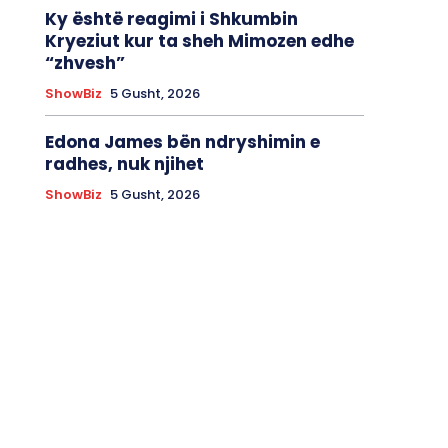
Ky është reagimi i Shkumbin
Kryeziut kur ta sheh Mimozen edhe
“zhvesh”
ShowBiz
5 Gusht, 2026
Edona James bën ndryshimin e
radhes, nuk njihet
ShowBiz
5 Gusht, 2026