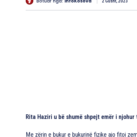
Botuar nga:
InfoKosova
2 Gusht, 2023
Rita Haziri u bë shumë shpejt emër i njohur 
Me zërin e bukur e bukurinë fizike ajo fitoi zem