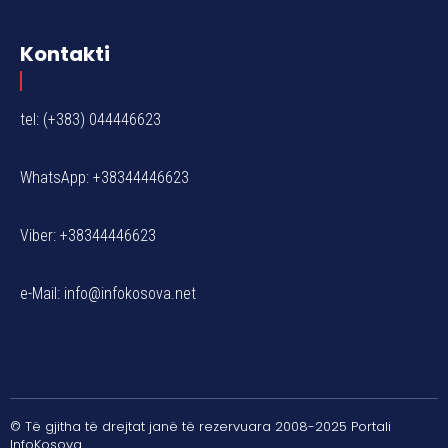
Kontakti
tel: (+383) 044446623
WhatsApp: +38344446623
Viber: +38344446623
e-Mail:
info@infokosova.net
© Të gjitha të drejtat janë të rezervuara 2008-2025 Portali
InfoKosova