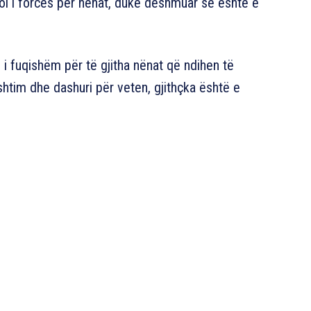
ol i forcës për nënat, duke dëshmuar se është e
 i fuqishëm për të gjitha nënat që ndihen të
shtim dhe dashuri për veten, gjithçka është e