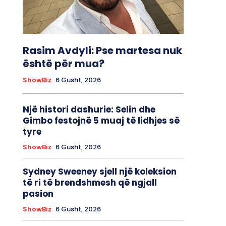
Rasim Avdyli: Pse martesa nuk
është për mua?
ShowBiz
6 Gusht, 2026
Një histori dashurie: Selin dhe
Gimbo festojnë 5 muaj të lidhjes së
tyre
ShowBiz
6 Gusht, 2026
Sydney Sweeney sjell një koleksion
të ri të brendshmesh që ngjall
pasion
ShowBiz
6 Gusht, 2026