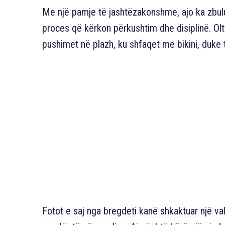
Me një pamje të jashtëzakonshme, ajo ka zbulu
proces që kërkon përkushtim dhe disiplinë. O
pushimet në plazh, ku shfaqet me bikini, duke t
Fotot e saj nga bregdeti kanë shkaktuar një v