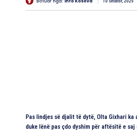
Botuar nga:
Info Kosova
10 Shtator, 2025
Pas lindjes së djalit të dytë, Olta Gixhari ka
duke lënë pas çdo dyshim për aftësitë e saj s