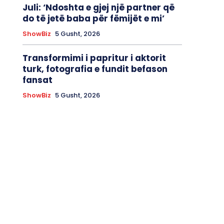
Juli: ‘Ndoshta e gjej një partner që
do të jetë baba për fëmijët e mi’
ShowBiz
5 Gusht, 2026
Transformimi i papritur i aktorit
turk, fotografia e fundit befason
fansat
ShowBiz
5 Gusht, 2026