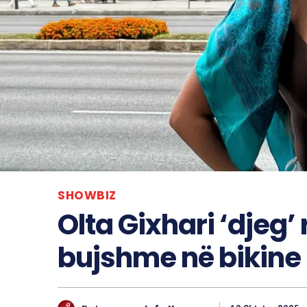
SHOWBIZ
Olta Gixhari ‘djeg’
bujshme në bikine