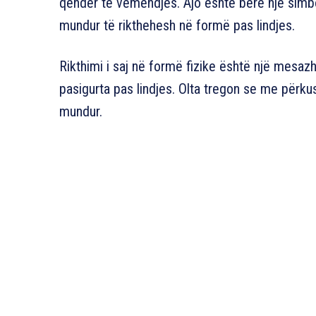
qendër të vëmendjes. Ajo është bërë një simb
mundur të rikthehesh në formë pas lindjes.
Rikthimi i saj në formë fizike është një mesazh
pasigurta pas lindjes. Olta tregon se me përku
mundur.