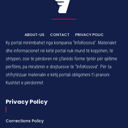
ABOUT-US
CONTACT
PRIVACY POLIC
Ky portal mirëmbahet nga kompania “InfoKosova”. Materialet
dhe informacionet në këtë portal nuk mund të kopjohen, të
shtypen, ose të përdoren në çfarëdo forme tjetër për qëllime
përfitimi, pa miratimin e drejtuesve të “InfoKosova”. Për ta
shfrytëzuar materialin e këtij portali obligoheni t’i pranoni
Kushtet e përdorimit.
Privacy Policy
Corrections Policy