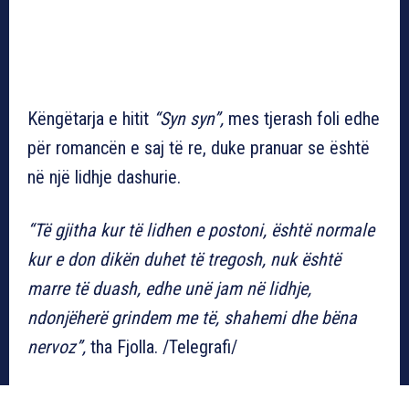
Këngëtarja e hitit
“Syn syn”,
mes tjerash foli edhe
për romancën e saj të re, duke pranuar se është
në një lidhje dashurie.
“Të gjitha kur të lidhen e postoni, është normale
kur e don dikën duhet të tregosh, nuk është
marre të duash, edhe unë jam në lidhje,
ndonjëherë grindem me të, shahemi dhe bëna
nervoz”,
tha Fjolla. /Telegrafi/