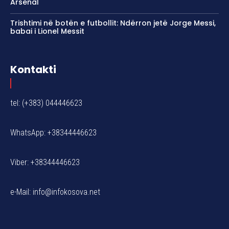
Arsenal
Trishtimi në botën e futbollit: Ndërron jetë Jorge Messi,
babai i Lionel Messit
Kontakti
tel: (+383) 044446623
WhatsApp: +38344446623
Viber: +38344446623
e-Mail:
info@infokosova.net