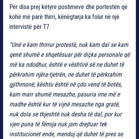
Për disa prej këtyre postimeve dhe portestën që
kohë më parë thirri, kënëgtarja ka folur në një
intervistë për T7.
“Unë e kam thirrur protestë, nuk kam dal se kam
qenë shumë e shqetësuar për diçka personale që
më ka ndodhur, është e vështirë së ne duhet të
përkrahim njëra-tjetrën, ne duhet të përkrahim
gjithmonë, kështu është në çdo vend të botës,
kam marr shumë mesazhe, pasuria ime më e
madhe është kur të vijnë mesazhe nga gratë,
nuk dola se thjeshtë nuk desha të dal, por kur
vjen puna të fëmija nuk jam drejtuar tek
institucionet ende, mendoj që duhet të pres se