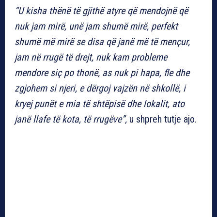
“U kisha thënë të gjithë atyre që mendojnë që
nuk jam mirë, unë jam shumë mirë, perfekt
shumë më mirë se disa që janë më të mençur,
jam në rrugë të drejt, nuk kam probleme
mendore siç po thonë, as nuk pi hapa, fle dhe
zgjohem si njeri, e dërgoj vajzën në shkollë, i
kryej punët e mia të shtëpisë dhe lokalit, ato
janë llafe të kota, të rrugëve”,
u shpreh tutje ajo.