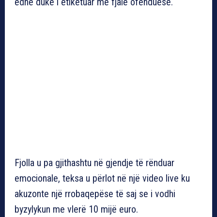
edhe duke i etiketuar me fjalë ofenduese.
Fjolla u pa gjithashtu në gjendje të rënduar
emocionale, teksa u përlot në një video live ku
akuzonte një rrobaqepëse të saj se i vodhi
byzylykun me vlerë 10 mijë euro.