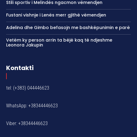
Stili sportiv i Melindës ngacmon vëmendjen
Fustani vishnje i Lenës merr gjithë vëmendjen
Adelina dhe Gimbo befasojn me bashkëpunimin e parë
Vetëm ky person arrin ta bëjë kaq të ndjeshme
Leonora Jakupin
Kontakti
tel: (+383) 044446623
WhatsApp: +38344446623
Viber: +38344446623