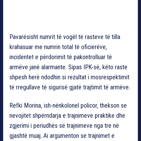
Pavarësisht numrit të vogël të rasteve të tilla
krahasuar me numrin total të oficierëve,
incidentet e përdorimit të pakontrolluar të
armëve janë alarmante. Sipas IPK-së, këto raste
shpesh herë ndodhin si rezultat i mosrespektimit
të rregullave të sigurisë gjatë trajtimit të armëve.
Refki Morina, ish-nënkolonel policor, thekson se
nevojitet shpërndarja e trajnimeve praktike dhe
zgjerimi i periudhës së trajnimeve nga tre në
gjashtë muaj. Ai argumenton se trajnimet e