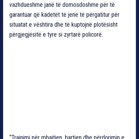
vazhdueshme janë të domosdoshme për të
garantuar që kadetët të jenë të përgatitur për
situatat e vështira dhe të kuptojnë plotësisht
përgjegjësitë e tyre si zyrtarë policorë.
“Trajnimi për mbajtjen, bartjen dhe përdorimin e