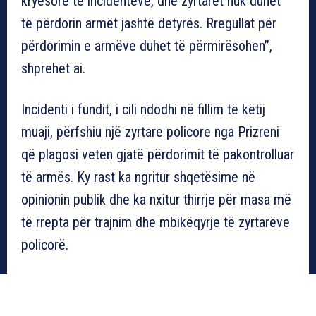
kryesore të incidenteve, dhe zyrtarët nuk duhet
të përdorin armët jashtë detyrës. Rregullat për
përdorimin e armëve duhet të përmirësohen”,
shprehet ai.
Incidenti i fundit, i cili ndodhi në fillim të këtij
muaji, përfshiu një zyrtare policore nga Prizreni
që plagosi veten gjatë përdorimit të pakontrolluar
të armës. Ky rast ka ngritur shqetësime në
opinionin publik dhe ka nxitur thirrje për masa më
të rrepta për trajnim dhe mbikëqyrje të zyrtarëve
policorë.