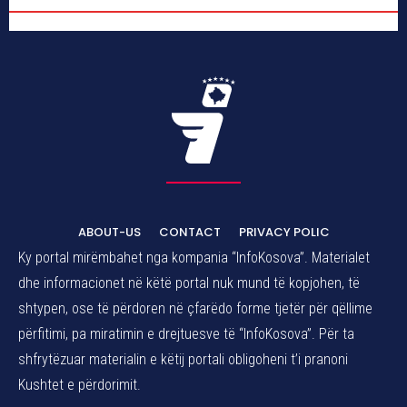
ABOUT-US
CONTACT
PRIVACY POLIC
Ky portal mirëmbahet nga kompania “InfoKosova”. Materialet
dhe informacionet në këtë portal nuk mund të kopjohen, të
shtypen, ose të përdoren në çfarëdo forme tjetër për qëllime
përfitimi, pa miratimin e drejtuesve të “InfoKosova”. Për ta
shfrytëzuar materialin e këtij portali obligoheni t’i pranoni
Kushtet e përdorimit.