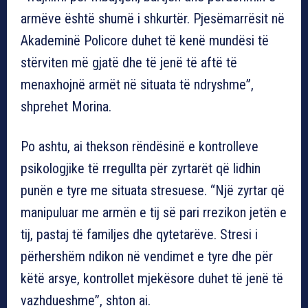
armëve është shumë i shkurtër. Pjesëmarrësit në
Akademinë Policore duhet të kenë mundësi të
stërviten më gjatë dhe të jenë të aftë të
menaxhojnë armët në situata të ndryshme”,
shprehet Morina.
Po ashtu, ai thekson rëndësinë e kontrolleve
psikologjike të rregullta për zyrtarët që lidhin
punën e tyre me situata stresuese. “Një zyrtar që
manipuluar me armën e tij së pari rrezikon jetën e
tij, pastaj të familjes dhe qytetarëve. Stresi i
përhershëm ndikon në vendimet e tyre dhe për
këtë arsye, kontrollet mjekësore duhet të jenë të
vazhdueshme”, shton ai.