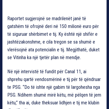
Raportet sugjerojnë se madrilenët janë të
gatshëm të ofrojnë deri në 150 milionë euro për
të siguruar shërbimet e tij. Ky është një shifër e
jashtëzakonshme, e cila tregon se sa shumë e
vlerësojnë ata potencialin e tij. Megjithatë, duket
se Vitinha ka një tjetër plan në mendje.
Në një intervistë të fundit për Canal 11, ai
shprehu qartë vendosmërinë e tij për të qëndruar
te PSG. “Do të ishte një gabim të largohesha nga
PSG. Ndihem shumë mirë këtu, më pëlqen të jem
këtu,” tha ai, duke theksuar lidhjen e tij me klubin