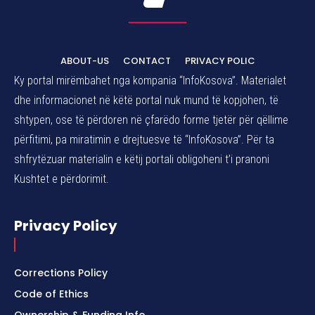
ABOUT-US
CONTACT
PRIVACY POLIC
Ky portal mirëmbahet nga kompania “InfoKosova”. Materialet
dhe informacionet në këtë portal nuk mund të kopjohen, të
shtypen, ose të përdoren në çfarëdo forme tjetër për qëllime
përfitimi, pa miratimin e drejtuesve të “InfoKosova”. Për ta
shfrytëzuar materialin e këtij portali obligoheni t’i pranoni
Kushtet e përdorimit.
Privacy Policy
Corrections Policy
Code of Ethics
Ownership & Funding Info