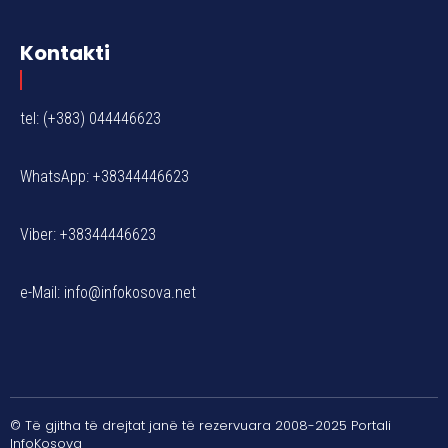
Kontakti
tel: (+383) 044446623
WhatsApp: +38344446623
Viber: +38344446623
e-Mail:
info@infokosova.net
© Të gjitha të drejtat janë të rezervuara 2008-2025 Portali
InfoKosova