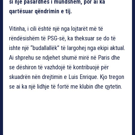
si një pasardhës i mundshëm, por ai ka
qartësuar qëndrimin e tij.
Vitinha, i cili është një nga lojtarët më të
rëndësishëm të PSG-së, ka theksuar se do të
ishte një “budallallëk” të largohej nga ekipi aktual.
Ai shprehu se ndjehet shumë mirë në Paris dhe
se dëshiron të vazhdojë të kontribuojë për
skuadrën nën drejtimin e Luis Enrique. Kjo tregon
se ai ka një lidhje të fortë me klubin dhe qytetin.