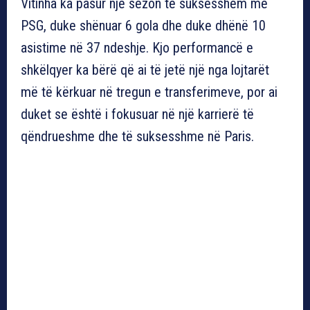
Vitinha ka pasur një sezon të suksesshëm me
PSG, duke shënuar 6 gola dhe duke dhënë 10
asistime në 37 ndeshje. Kjo performancë e
shkëlqyer ka bërë që ai të jetë një nga lojtarët
më të kërkuar në tregun e transferimeve, por ai
duket se është i fokusuar në një karrierë të
qëndrueshme dhe të suksesshme në Paris.