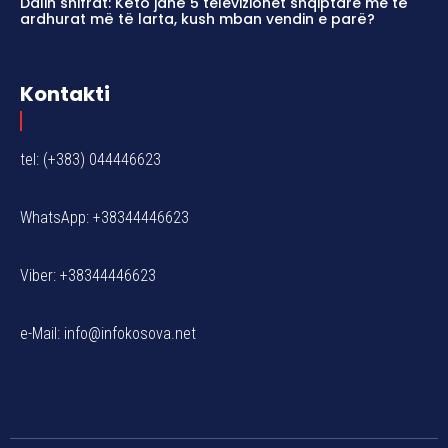
Dalin shifrat: Këto janë 5 televizionet shqiptare me të
ardhurat më të larta, kush mban vendin e parë?
Kontakti
tel: (+383) 044446623
WhatsApp: +38344446623
Viber: +38344446623
e-Mail:
info@infokosova.net