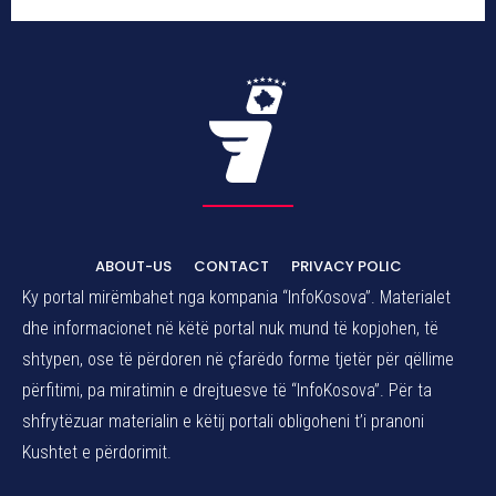
ABOUT-US
CONTACT
PRIVACY POLIC
Ky portal mirëmbahet nga kompania “InfoKosova”. Materialet
dhe informacionet në këtë portal nuk mund të kopjohen, të
shtypen, ose të përdoren në çfarëdo forme tjetër për qëllime
përfitimi, pa miratimin e drejtuesve të “InfoKosova”. Për ta
shfrytëzuar materialin e këtij portali obligoheni t’i pranoni
Kushtet e përdorimit.