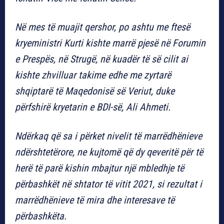
Në mes të muajit qershor, po ashtu me ftesë
kryeministri Kurti kishte marrë pjesë në Forumin
e Prespës, në Strugë, në kuadër të së cilit ai
kishte zhvilluar takime edhe me zyrtarë
shqiptarë të Maqedonisë së Veriut, duke
përfshirë kryetarin e BDI-së, Ali Ahmeti.
Ndërkaq që sa i përket nivelit të marrëdhënieve
ndërshtetërore, ne kujtomë që dy qeveritë për të
herë të parë kishin mbajtur një mbledhje të
përbashkët në shtator të vitit 2021, si rezultat i
marrëdhënieve të mira dhe interesave të
përbashkëta.