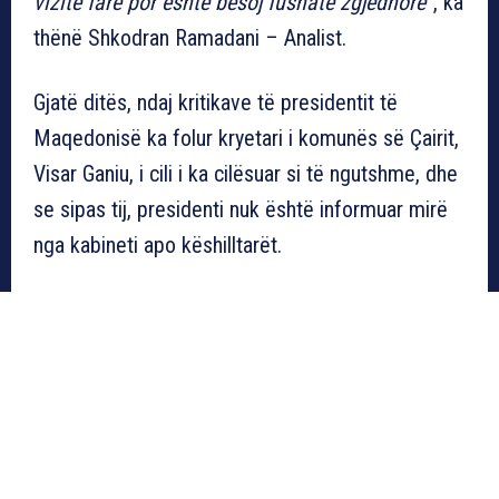
vizitë fare por është besoj fushatë zgjedhore”
, ka
thënë Shkodran Ramadani – Analist.
Gjatë ditës, ndaj kritikave të presidentit të
Maqedonisë ka folur kryetari i komunës së Çairit,
Visar Ganiu, i cili i ka cilësuar si të ngutshme, dhe
se sipas tij, presidenti nuk është informuar mirë
nga kabineti apo këshilltarët.