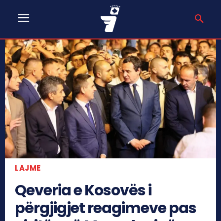
LAJME
Qeveria e Kosovës i
përgjigjet reagimeve pas