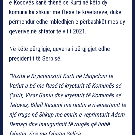
e Kosovës kanë thënë se Kurti në këto dy
komuna ka shkuar me ftesë të kryetarëve, duke
përmendur edhe mbledhjen e përbashkët mes dy
qeverive në shtator të vitit 2021.
Në këtë përgjigje, qeveria i përgjigjet edhe
presidentit të Serbisë.
“Vizita e Kryeministrit Kurti në Maqedoni të
Veriut u bë me ftesë të kryetarit të Komunës së
Çairit, Visar Ganiu dhe kryetarit të Komunës së
Tetovës, Bilall Kasami me rastin e ri-emërtimit të
një rruge në Shkup me emrin e veprimtarit Adem
Demaçi dhe inaugurimit të rrugës që lidhë
fshatin Vicë me fshatin Sellcë.