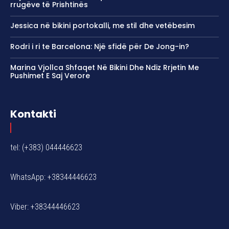
rrugëve të Prishtinës
Jessica në bikini portokalli, me stil dhe vetëbesim
Rodri i ri te Barcelona: Një sfidë për De Jong-in?
Marina Vjollca Shfaqet Në Bikini Dhe Ndiz Rrjetin Me
Pushimet E Saj Verore
Kontakti
tel: (+383) 044446623
WhatsApp: +38344446623
Viber: +38344446623