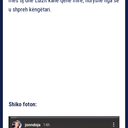
mes tij dhe Luizit kanë qenë mirë, ndryshe nga se
u shpreh këngëtari.
Shiko foton: