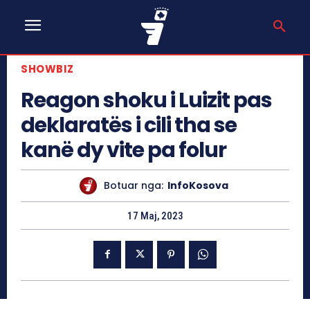
SHOWBIZ
Reagon shoku i Luizit pas
deklaratës i cili tha se
kanë dy vite pa folur
Botuar nga:
InfoKosova
17 Maj, 2023