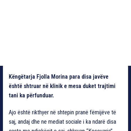
Këngëtarja Fjolla Morina para disa javëve
është shtruar në klinik e mesa duket trajtimi
tani ka përfunduar.
Ajo është rikthyer në shtepin pranë fëmijëve të
saj, andaj dhe ne mediat sociale i ka ndarë disa
çaste me ndjekësit e saj, shkruan “Kosovarja”.