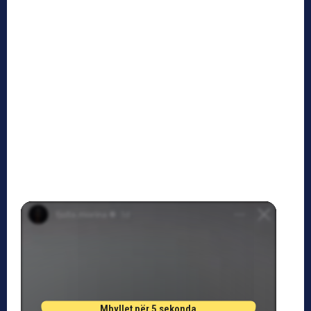
Mbyllet për 4 sekonda