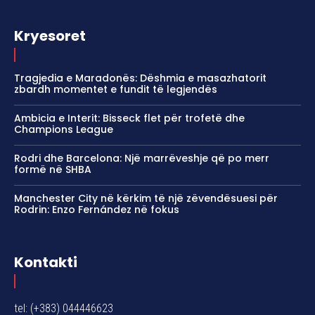
Kryesoret
Tragjedia e Maradonës: Dëshmia e masazhatorit
zbardh momentet e fundit të legjendës
Ambicia e Interit: Bisseck flet për trofetë dhe
Champions League
Rodri dhe Barcelona: Një marrëveshje që po merr
formë në SHBA
Manchester City në kërkim të një zëvendësuesi për
Rodrin: Enzo Fernández në fokus
Kontakti
tel: (+383) 044446623