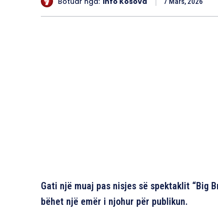
Botuar nga:
Info Kosova
7 Mars, 2026
Gati një muaj pas nisjes së spektaklit “Big B
bëhet një emër i njohur për publikun.