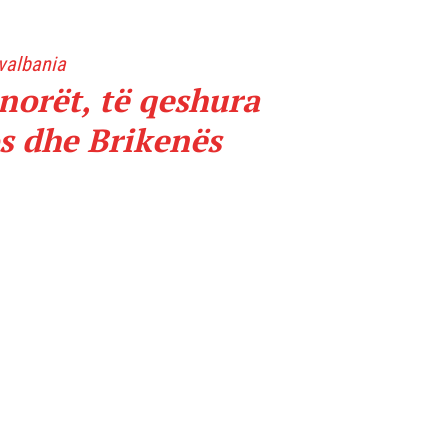
valbania
norët, të qeshura
s dhe Brikenës