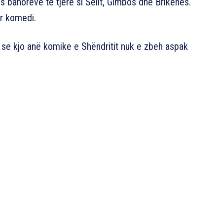
 banorëve të tjerë si Selit, Gimbos dhe Brikenës.
ër komedi.
 se kjo anë komike e Shëndritit nuk e zbeh aspak