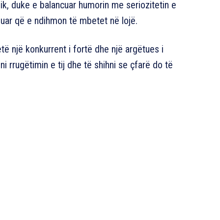
gjik, duke e balancuar humorin me seriozitetin e
gjuar që e ndihmon të mbetet në lojë.
të një konkurrent i fortë dhe një argëtues i
ni rrugëtimin e tij dhe të shihni se çfarë do të