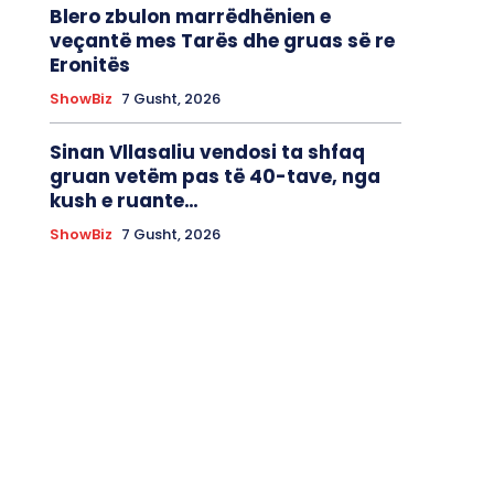
Blero zbulon marrëdhënien e
veçantë mes Tarës dhe gruas së re
Eronitës
ShowBiz
7 Gusht, 2026
Sinan Vllasaliu vendosi ta shfaq
gruan vetëm pas të 40-tave, nga
kush e ruante…
ShowBiz
7 Gusht, 2026