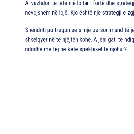
Ai vazhdon të jetë një lojtar i fortë dhe strate
nevojshëm në lojë. Kjo është një strategji e z
Shëndriti po tregon se si një person mund të je
shkëlqyer në të njëjtën kohë. A jeni gati të ndiq
ndodhë më tej në këtë spektakël të njohur?