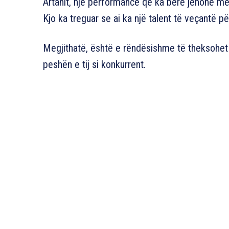
Artanit, një performancë që ka bërë jehonë mes
Kjo ka treguar se ai ka një talent të veçantë p
Megjithatë, është e rëndësishme të theksohet
peshën e tij si konkurrent.