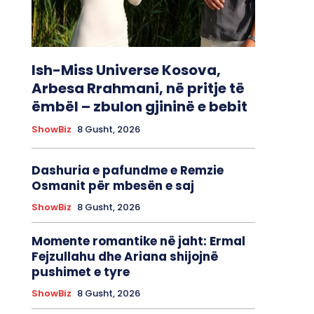
Ish-Miss Universe Kosova,
Arbesa Rrahmani, në pritje të
ëmbël – zbulon gjininë e bebit
ShowBiz
8 Gusht, 2026
Dashuria e pafundme e Remzie
Osmanit për mbesën e saj
ShowBiz
8 Gusht, 2026
Momente romantike në jaht: Ermal
Fejzullahu dhe Ariana shijojnë
pushimet e tyre
ShowBiz
8 Gusht, 2026