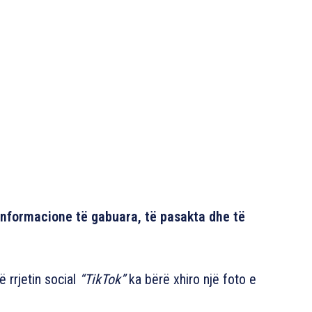
 informacione të gabuara, të pasakta dhe të
 rrjetin social
“TikTok”
ka bërë xhiro një foto e