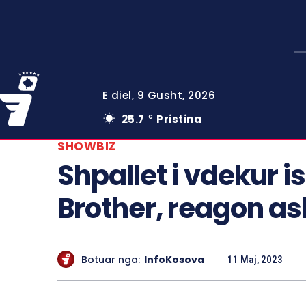
E diel, 9 Gusht, 2026
25.7
Pristina
C
SHOWBIZ
Shpallet i vdekur is
Brother, reagon a
Botuar nga:
InfoKosova
11 Maj, 2023