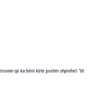
ersonin që ka bërë këtë postim shprehet
“të