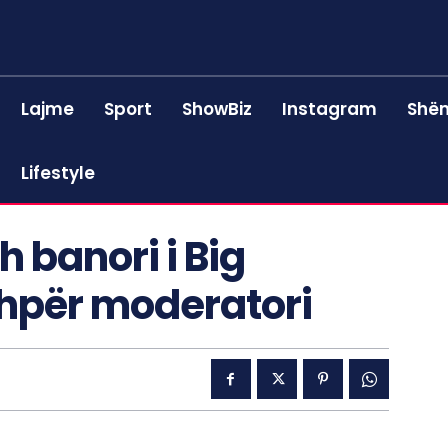
Lajme
Sport
ShowBiz
Instagram
Shën
Lifestyle
h banori i Big
shpër moderatori