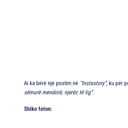
Ai ka bërë një postim në
“Instastory”,
ku për p
sëmurë mendorë, njerëz të lig”.
Shiko foton: