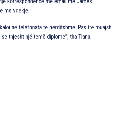
loi një korrespondencë me email me James
ve me vdekje.
 kaloi në telefonata të përditshme. Pas tre muajsh
e thjesht një temë diplome”, tha Tiana.