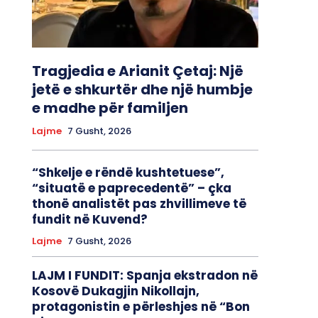
Tragjedia e Arianit Çetaj: Një
jetë e shkurtër dhe një humbje
e madhe për familjen
Lajme
7 Gusht, 2026
“Shkelje e rëndë kushtetuese”,
“situatë e paprecedentë” – çka
thonë analistët pas zhvillimeve të
fundit në Kuvend?
Lajme
7 Gusht, 2026
LAJM I FUNDIT: Spanja ekstradon në
Kosovë Dukagjin Nikollajn,
protagonistin e përleshjes në “Bon