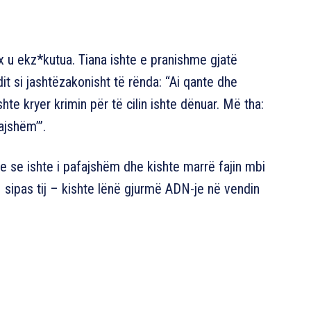
x u ekz*kutua. Tiana ishte e pranishme gjatë
it si jashtëzakonisht të rënda: “Ai qante dhe
shte kryer krimin për të cilin ishte dënuar. Më tha:
ajshëm’”.
te se ishte i pafajshëm dhe kishte marrë fajin mbi
i – sipas tij – kishte lënë gjurmë ADN-je në vendin