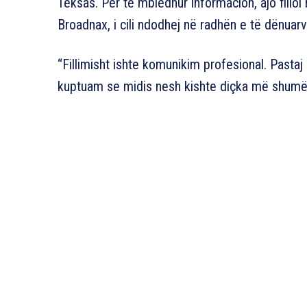
Teksas. Për të mbledhur informacion, ajo fil
Broadnax, i cili ndodhej në radhën e të dënuar
“Fillimisht ishte komunikim profesional. Pastaj
kuptuam se midis nesh kishte diçka më shumë s