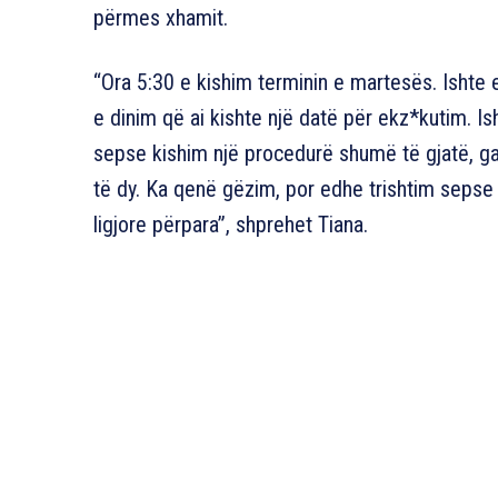
përmes xhamit.
“Ora 5:30 e kishim terminin e martesës. Isht
e dinim që ai kishte një datë për ekz*kutim.
sepse kishim një procedurë shumë të gjatë, gat
të dy. Ka qenë gëzim, por edhe trishtim sepse 
ligjore përpara”, shprehet Tiana.