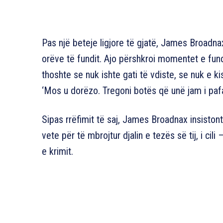
Pas një beteje ligjore të gjatë, James Broadna
orëve të fundit. Ajo përshkroi momentet e fund
thoshte se nuk ishte gati të vdiste, se nuk e ki
‘Mos u dorëzo. Tregoni botës që unë jam i paf
Sipas rrëfimit të saj, James Broadnax insiston
vete për të mbrojtur djalin e tezës së tij, i cil
e krimit.