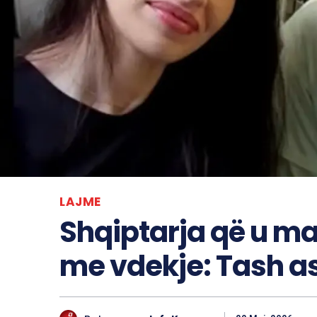
LAJME
Shqiptarja që u m
me vdekje: Tash as