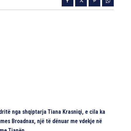
ritë nga shqiptarja Tiana Krasniqi, e cila ka
ames Broadnax, një të dënuar me vdekje në
 me Tianën.