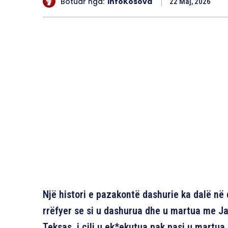
Botuar nga:
InfoKosova
22 Maj, 2026
Një histori e pazakontë dashurie ka dalë në d
rrëfyer se si u dashurua dhe u martua me J
Teksas, i cili u ek*ekutua pak pasi u martua