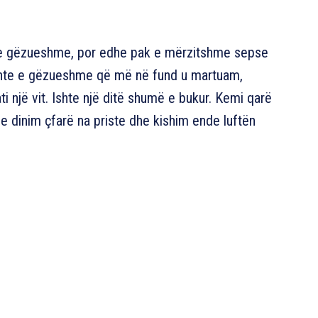
e e gëzueshme, por edhe pak e mërzitshme sepse
 Ishte e gëzueshme që më në fund u martuam,
i një vit. Ishte një ditë shumë e bukur. Kemi qarë
e dinim çfarë na priste dhe kishim ende luftën