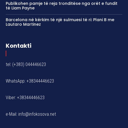
Publikohen pamje të reja tronditëse nga orët e fundit
të Liam Payne
Barcelona në kërkim të një sulmuesi të ri: Plani B me
Lautaro Martinez
Kontakti
tel: (+383) 044446623
WhatsApp: +38344446623
Viber: +38344446623
e-Mail:
info@infokosova.net