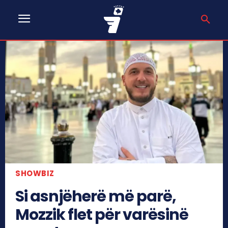
SHOWBIZ
Si asnjëherë më parë,
Mozzik flet për varësinë