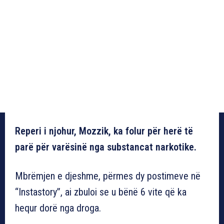
Reperi i njohur, Mozzik, ka folur për herë të
parë për varësinë nga substancat narkotike.
Mbrëmjen e djeshme, përmes dy postimeve në
“Instastory”, ai zbuloi se u bënë 6 vite që ka
hequr dorë nga droga.