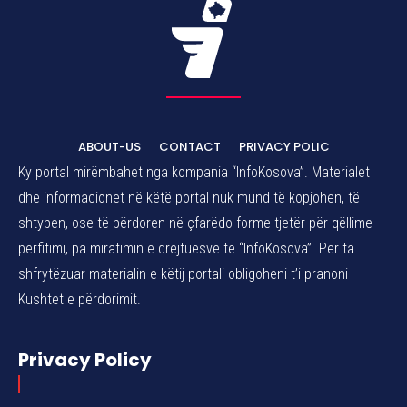
ABOUT-US
CONTACT
PRIVACY POLIC
Ky portal mirëmbahet nga kompania “InfoKosova”. Materialet
dhe informacionet në këtë portal nuk mund të kopjohen, të
shtypen, ose të përdoren në çfarëdo forme tjetër për qëllime
përfitimi, pa miratimin e drejtuesve të “InfoKosova”. Për ta
shfrytëzuar materialin e këtij portali obligoheni t’i pranoni
Kushtet e përdorimit.
Privacy Policy