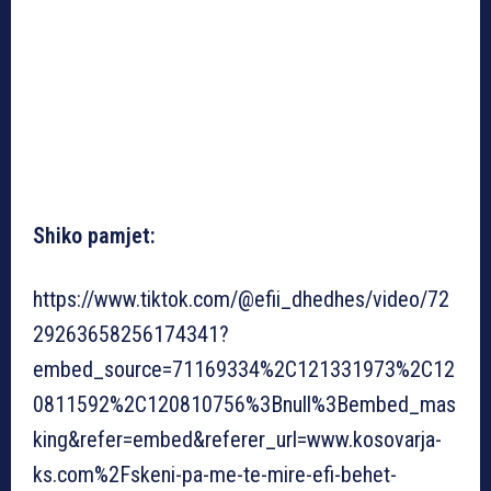
Shiko pamjet:
https://www.tiktok.com/@efii_dhedhes/video/72
29263658256174341?
embed_source=71169334%2C121331973%2C12
0811592%2C120810756%3Bnull%3Bembed_mas
king&refer=embed&referer_url=www.kosovarja-
ks.com%2Fskeni-pa-me-te-mire-efi-behet-