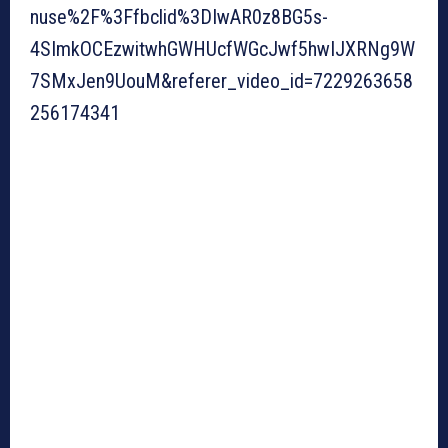
nuse%2F%3Ffbclid%3DIwAR0z8BG5s-
4SImkOCEzwitwhGWHUcfWGcJwf5hwIJXRNg9W
7SMxJen9UouM&referer_video_id=7229263658
256174341