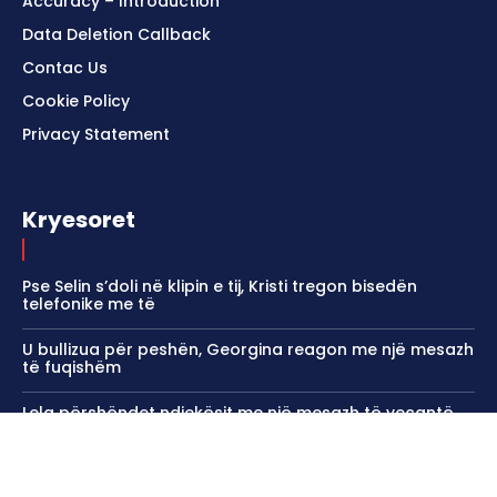
Accuracy – Introduction
Data Deletion Callback
Contac Us
Cookie Policy
Privacy Statement
Kryesoret
Pse Selin s’doli në klipin e tij, Kristi tregon bisedën
telefonike me të
U bullizua për peshën, Georgina reagon me një mesazh
të fuqishëm
Lela përshëndet ndjekësit me një mesazh të veçantë
pas ribashkimit me Leon
Reja e Sali Berishes provokon me bikini nga plazhi,
tërheq vëmendjen me paraqitjen e saj