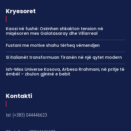
Kryesoret
Kaosi në fushë: Osimhen shkakton tension në
miqësoren mes Galatasaray dhe Villarreal
Fustani me motive shahu tërheq vëmendjen
Si italianët transformuan Tiranën në një qytet modern
Ish-Miss Universe Kosova, Arbesa Rrahmani, në pritje të
ëmbël – zbulon gjininë e bebit
Kontakti
tel: (+383) 044446623