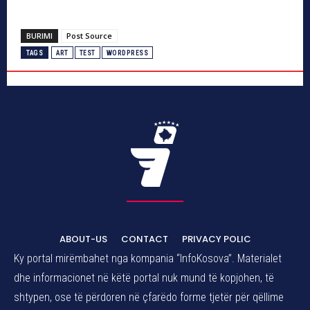
BURIMI
Post Source
TAGS
ART
TEST
WORDPRESS
ABOUT-US
CONTACT
PRIVACY POLIC
Ky portal mirëmbahet nga kompania “InfoKosova”. Materialet
dhe informacionet në këtë portal nuk mund të kopjohen, të
shtypen, ose të përdoren në çfarëdo forme tjetër për qëllime