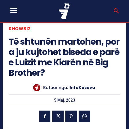
SHOWBIZ
Të shtunën martohen, por
a ju kujtohet biseda e parë
e Luizit me Kiarën në Big
Brother?
Botuar nga:
InfoKosova
5 Maj, 2023