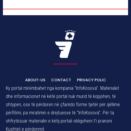
ABOUT-US
CONTACT
PRIVACY POLIC
Ky portal mirëmbahet nga kompania “InfoKosova”. Materialet
dhe informacionet në këtë portal nuk mund të kopjohen, të
shtypen, ose të përdoren në çfarëdo forme tjetër për qëllime
përfitimi, pa miratimin e drejtuesve të “InfoKosova”. Për ta
shfrytëzuar materialin e këtij portali obligoheni t’i pranoni
Kushtet e përdorimit.