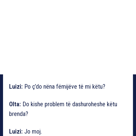
Luizi:
Po ç’do nëna fëmijëve të mi këtu?
Olta:
Do kishe problem të dashuroheshe këtu
brenda?
Luizi:
Jo moj.