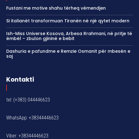
Fustani me motive shahu tërheq vëmendjen
Si italianët transformuan Tiranën në një qytet modern
Ish-Miss Universe Kosova, Arbesa Rrahmani, në pritje të
ëmbël – zbulon gjininë e bebit
Dashuria e pafundme e Remzie Osmanit për mbesën e
saj
Kontakti
tel: (+383) 044446623
WhatsApp: +38344446623
Viber: +38344446623