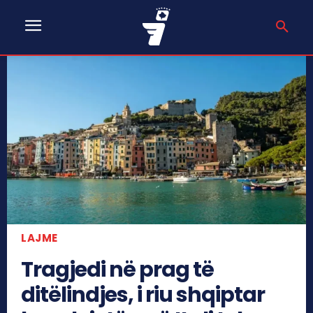
LAJME
Tragjedi në prag të
ditëlindjes, i riu shqiptar