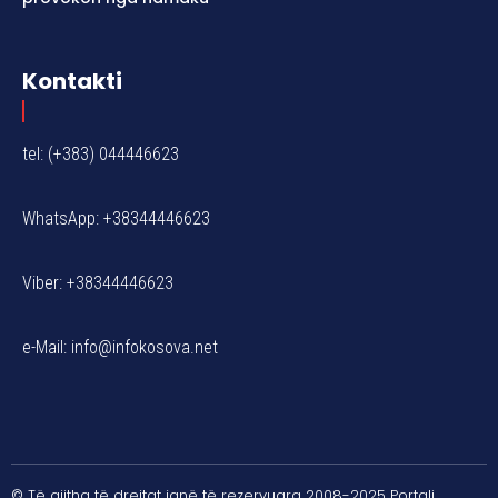
Kontakti
tel: (+383) 044446623
WhatsApp: +38344446623
Viber: +38344446623
e-Mail:
info@infokosova.net
© Të gjitha të drejtat janë të rezervuara 2008-2025 Portali