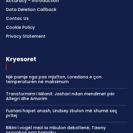
Accuracy – Introduction
Data Deletion Callback
Contac Us
Cookie Policy
Privacy Statement
Kryesoret
Një pamje nga pas mjafton, Loredana e çon
temperaturën në maksimum
Transformimi i Milanit: Jashari ndan mendimet për
Allegri dhe Amorim
Fustani hapet anash, Lindsey zbulon më shumë seç
pritej
Bikini i vogël mezi ia mbulon dekoltenë, Tawny
provokon nga hamaku