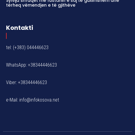
Sylvija shfaqet me fustanin e saj të guximshëm dhe
tërheq vëmendjen e të gjithëve
Kontakti
tel: (+383) 044446623
WhatsApp: +38344446623
Viber: +38344446623
e-Mail:
info@infokosova.net