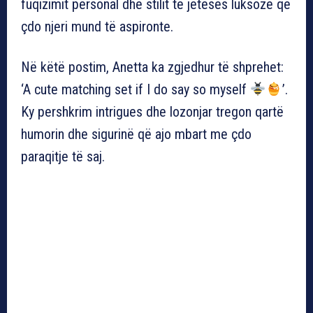
fuqizimit personal dhe stilit të jetesës luksoze që
çdo njeri mund të aspironte.
Në këtë postim, Anetta ka zgjedhur të shprehet:
‘A cute matching set if I do say so myself
’.
Ky pershkrim intrigues dhe lozonjar tregon qartë
humorin dhe sigurinë që ajo mbart me çdo
paraqitje të saj.