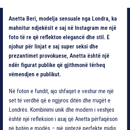
Anetta Beri, modelja sensuale nga Londra, ka
mahnitur ndjekësit e saj në Instagram me një
foto të re që reflekton elegancë dhe stil. E
njohur për linjat e saj super seksi dhe
prezantimet provokuese, Anetta është një
ndër figurat publike që gjithmonë tërheq
vëmendjen e publikut.
Në foton e fundit, ajo shfaqet e veshur me një
set të verdhë që e ngjyros ditën dhe rrugët e
Londrës. Kombinimi unik dhe modern i veshjes
është një refleksion i asaj që Anetta përfaqëson
në botën e modës – një sintezë perfekte midis