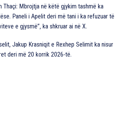
m Thaçi: Mbrojtja në këtë gjykim tashmë ka
e. Paneli i Apelit deri më tani i ka refuzuar të
viteve e gjysmë”, ka shkruar ai në X.
selit, Jakup Krasniqit e Rexhep Selimit ka nisur
ret deri më 20 korrik 2026-të.