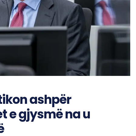
itikon ashpër
et e gjysmë na u
ë