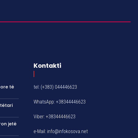
Kontakti
tore të
tel: (+383) 044446623
WhatsApp: +38344446623
tëtari
Viber: +38344446623
ron jetë
e-Mail:
info@infokosova.net