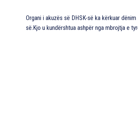
Organi i akuzës së DHSK-së ka kërkuar dënim
së.Kjo u kundërshtua ashpër nga mbrojtja e tyr