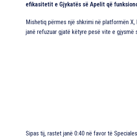
efikasitetit e Gjykatës së Apelit që funksi
Mishetiq përmes një shkrimi në platformën X, bë
janë refuzuar gjatë këtyre pesë vite e gjysmë 
Sipas tij, rastet janë 0:40 në favor të Speciales