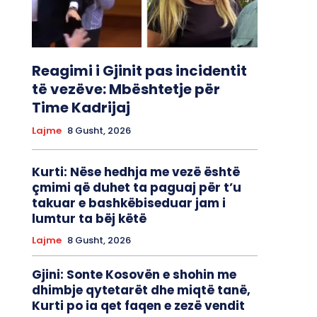
Reagimi i Gjinit pas incidentit
të vezëve: Mbështetje për
Time Kadrijaj
Lajme
8 Gusht, 2026
Kurti: Nëse hedhja me vezë është
çmimi që duhet ta paguaj për t’u
takuar e bashkëbiseduar jam i
lumtur ta bëj këtë
Lajme
8 Gusht, 2026
Gjini: Sonte Kosovën e shohin me
dhimbje qytetarët dhe miqtë tanë,
Kurti po ia qet faqen e zezë vendit