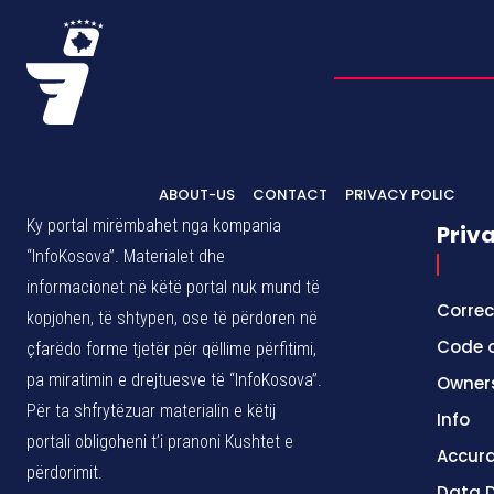
ABOUT-US
CONTACT
PRIVACY POLIC
Ky portal mirëmbahet nga kompania
Priv
“InfoKosova”. Materialet dhe
informacionet në këtë portal nuk mund të
Correc
kopjohen, të shtypen, ose të përdoren në
Code o
çfarëdo forme tjetër për qëllime përfitimi,
pa miratimin e drejtuesve të “InfoKosova”.
Owner
Për ta shfrytëzuar materialin e këtij
Info
portali obligoheni t’i pranoni Kushtet e
Accura
përdorimit.
Data D