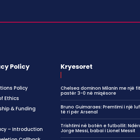
acy Policy
Kryesoret
tions Policy
Chelsea dominon Milanin me një fi
pastër 3-0 në miqësore
f Ethics
Bruno Guimaraes: Premtimi i një luf
ship & Funding
të ri për Arsenal
Trishtimi në botën e futbollit: Ndër
cy – Introduction
Jorge Messi, babai i Lionel Messit
eletion Callback