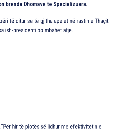
onon brenda Dhomave të Specializuara.
ri të ditur se të gjitha apelet në rastin e Thaçit
sa ish-presidenti po mbahet atje.
.“Për hir të plotësisë lidhur me efektivitetin e