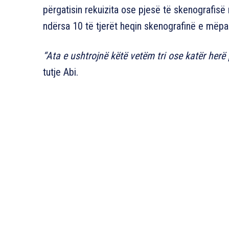
përgatisin rekuizita ose pjesë të skenografisë
ndërsa 10 të tjerët heqin skenografinë e mëp
“Ata e ushtrojnë këtë vetëm tri ose katër herë
tutje Abi.