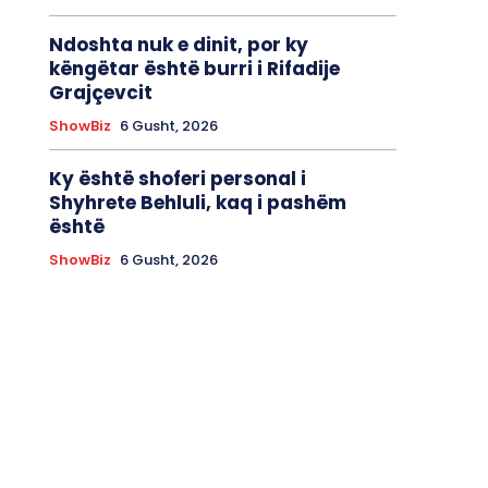
Ndoshta nuk e dinit, por ky
këngëtar është burri i Rifadije
Grajçevcit
ShowBiz
6 Gusht, 2026
Ky është shoferi personal i
Shyhrete Behluli, kaq i pashëm
është
ShowBiz
6 Gusht, 2026