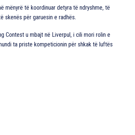
 në mënyrë të koordinuar detyra të ndryshme, të
 të skenës për garuesin e radhës.
g Contest u mbajt në Liverpul, i cili mori rolin e
 mundi ta priste kompeticionin për shkak të luftës