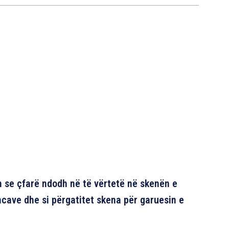
n se çfarë ndodh në të vërtetë në skenën e
cave dhe si përgatitet skena për garuesin e