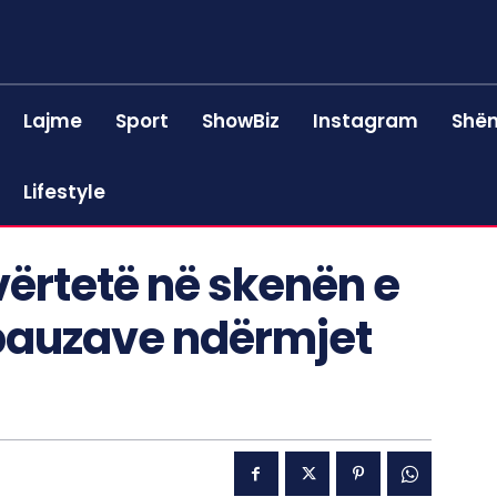
Lajme
Sport
ShowBiz
Instagram
Shën
Lifestyle
vërtetë në skenën e
 pauzave ndërmjet