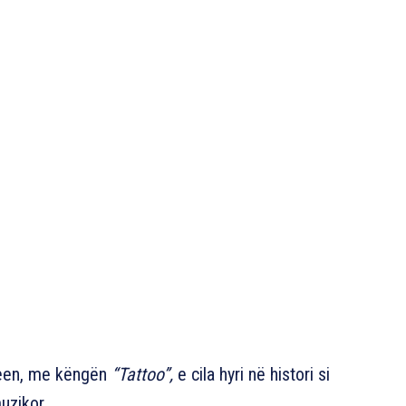
reen, me këngën
“Tattoo”,
e cila hyri në histori si
uzikor.