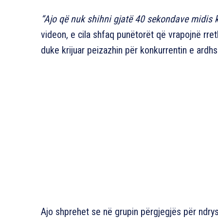
“Ajo që nuk shihni gjatë 40 sekondave midis 
videon, e cila shfaq punëtorët që vrapojnë rre
duke krijuar peizazhin për konkurrentin e ardh
Ajo shprehet se në grupin përgjegjës për ndry