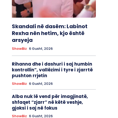
Skandali në dasëm: Labinot
Rexha nën hetim, kjo është
arsyeja
ShowBiz
6 Gusht, 2026
Rihanna dhe i dashuri i saj humbin
kontrollin”, vallëzimi i tyre i zjarrtë
pushton rrjetin
ShowBiz
6 Gusht, 2026
Alba nuk lë vend për imagjinatë,
shfaqet “zjarr” në këtë veshje,
gjoksi i saj në fokus
ShowBiz
6 Gusht, 2026