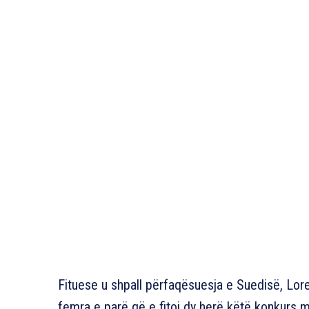
Fituese u shpall përfaqësuesja e Suedisë, Lo
femra e parë që e fitoi dy herë këtë konkurs m