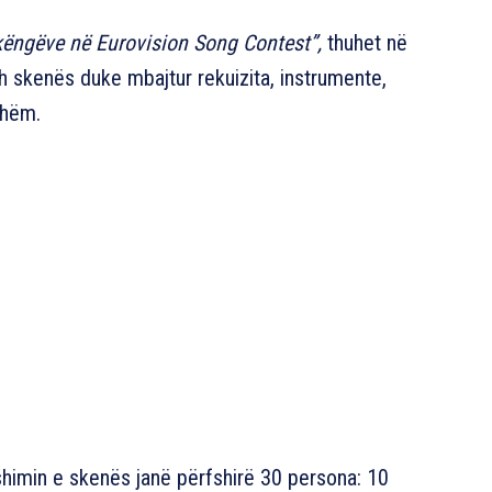
këngëve në Eurovision Song Contest”,
thuhet në
th skenës duke mbajtur rekuizita, instrumente,
shëm.
shimin e skenës janë përfshirë 30 persona: 10