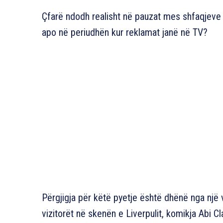
Çfarë ndodh realisht në pauzat mes shfaqjeve 
apo në periudhën kur reklamat janë në TV?
Përgjigja për këtë pyetje është dhënë nga një 
vizitorët në skenën e Liverpulit, komikja Abi Cl