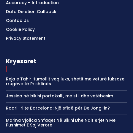
Accuracy – Introduction
Data Deletion Callback
Contac Us
Cookie Policy
Privacy Statement
Kryesoret
Reja e Tahir Humollit veq luks, shetit me veturë luksoze
rrugëve të Prishtinës
Jessica në bikini portokalli, me stil dhe vetëbesim
Rodri i ri te Barcelona: Një sfidë për De Jong-in?
Marina Vjollca Shfaqet Në Bikini Dhe Ndiz Rrjetin Me
Pushimet E Saj Verore