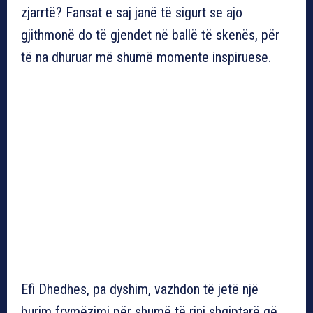
zjarrtë? Fansat e saj janë të sigurt se ajo
gjithmonë do të gjendet në ballë të skenës, për
të na dhuruar më shumë momente inspiruese.
Efi Dhedhes, pa dyshim, vazhdon të jetë një
burim frymëzimi për shumë të rinj shqiptarë që