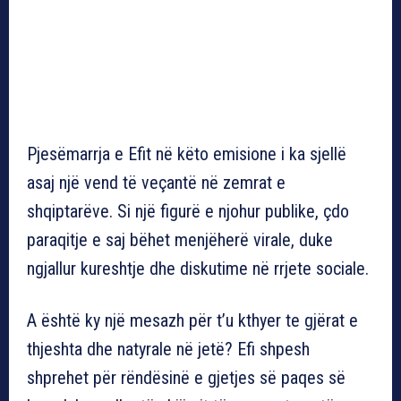
Pjesëmarrja e Efit në këto emisione i ka sjellë
asaj një vend të veçantë në zemrat e
shqiptarëve. Si një figurë e njohur publike, çdo
paraqitje e saj bëhet menjëherë virale, duke
ngjallur kureshtje dhe diskutime në rrjete sociale.
A është ky një mesazh për t’u kthyer te gjërat e
thjeshta dhe natyrale në jetë? Efi shpesh
shprehet për rëndësinë e gjetjes së paqes së