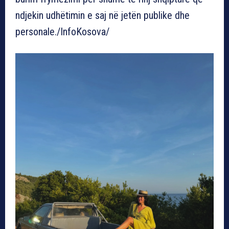
ndjekin udhëtimin e saj në jetën publike dhe
personale./InfoKosova/