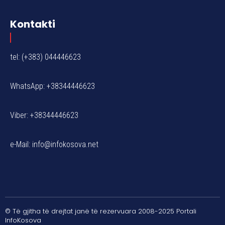
Kontakti
tel: (+383) 044446623
WhatsApp: +38344446623
Viber: +38344446623
e-Mail:
info@infokosova.net
© Të gjitha të drejtat janë të rezervuara 2008-2025 Portali
InfoKosova