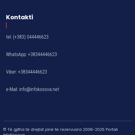
Kontakti
tel: (+383) 044446623
WhatsApp: +38344446623
Viber: +38344446623
e-Mail:
info@infokosova.net
© Të gjitha të drejtat janë të rezervuara 2008-2025 Portali
InfoKosova