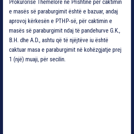
Prokurorisë Themelore në Prishtinë për caktimin
e masës së paraburgimit është e bazuar, andaj
aprovoj kërkesën e PTHP-së, për caktimin e
masës së paraburgimit ndaj të pandehurve G.K.,
B.H. dhe A.D., ashtu që të njëjtëve iu është
caktuar masa e paraburgimit në kohëzgjatje prej
1 (një) muaji, për secilin.