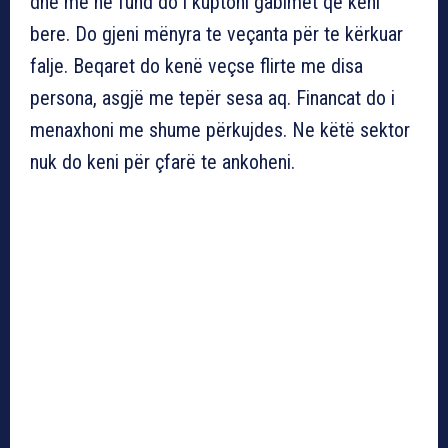
dhe me ne fund do i kuptoni gabimet qe keni
bere. Do gjeni mënyra te veçanta për te kërkuar
falje. Beqaret do kenë veçse flirte me disa
persona, asgjë me tepër sesa aq. Financat do i
menaxhoni me shume përkujdes. Ne këtë sektor
nuk do keni për çfarë te ankoheni.