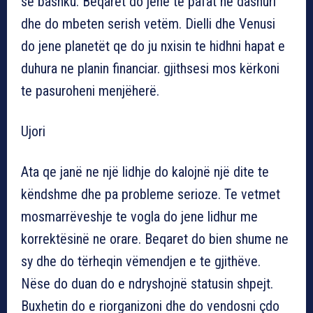
se bashku. Beqaret do jene te pafat ne dashuri
dhe do mbeten serish vetëm. Dielli dhe Venusi
do jene planetët qe do ju nxisin te hidhni hapat e
duhura ne planin financiar. gjithsesi mos kërkoni
te pasuroheni menjëherë.
Ujori
Ata qe janë ne një lidhje do kalojnë një dite te
këndshme dhe pa probleme serioze. Te vetmet
mosmarrëveshje te vogla do jene lidhur me
korrektësinë ne orare. Beqaret do bien shume ne
sy dhe do tërheqin vëmendjen e te gjithëve.
Nëse do duan do e ndryshojnë statusin shpejt.
Buxhetin do e riorganizoni dhe do vendosni çdo