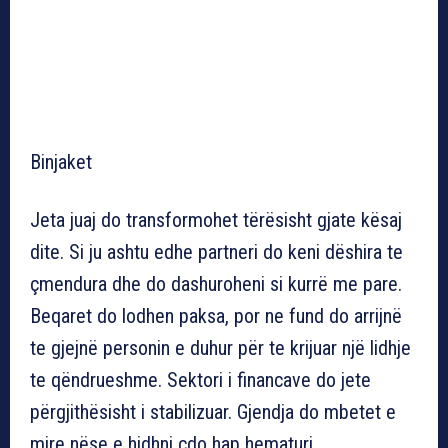
Binjaket
Jeta juaj do transformohet tërësisht gjate kësaj
dite. Si ju ashtu edhe partneri do keni dëshira te
çmendura dhe do dashuroheni si kurrë me pare.
Beqaret do lodhen paksa, por ne fund do arrijnë
te gjejnë personin e duhur për te krijuar një lidhje
te qëndrueshme. Sektori i financave do jete
përgjithësisht i stabilizuar. Gjendja do mbetet e
mire nëse e hidhni çdo hap hematuri.