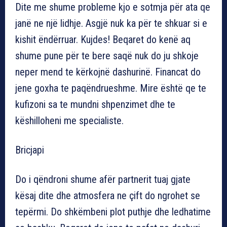
Dite me shume probleme kjo e sotmja për ata qe
janë ne një lidhje. Asgjë nuk ka për te shkuar si e
kishit ëndërruar. Kujdes! Beqaret do kenë aq
shume pune për te bere saqë nuk do ju shkoje
neper mend te kërkojnë dashurinë. Financat do
jene goxha te paqëndrueshme. Mire është qe te
kufizoni sa te mundni shpenzimet dhe te
këshilloheni me specialiste.
Bricjapi
Do i qëndroni shume afër partnerit tuaj gjate
kësaj dite dhe atmosfera ne çift do ngrohet se
tepërmi. Do shkëmbeni plot puthje dhe ledhatime