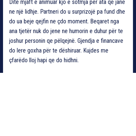
Dite mjaft e animuar kjo e sotmja për ata qe janë
ne një lidhje. Partneri do u surprizojë pa fund dhe
do ua beje qejfin ne çdo moment. Beqaret nga
ana tjetër nuk do jene ne humorin e duhur për te
joshur personin qe pëlqejnë. Gjendja e financave
do lere goxha për te dëshiruar. Kujdes me
çfarëdo lloj hapi qe do hidhni.