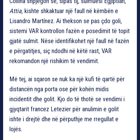
Collina shpjegon se, sipas tij, sulmuesi Egjiptian,
Attia
, kishte shkaktuar një faull në këmbën e
Lisandro Martínez. Ai thekson se pas çdo goli,
sistemi VAR kontrollon fazën e posedimit të topit
gjatë sulmit. Nëse identifikohet një faull në fazën
e përgatitjes, siç ndodhi në këtë rast, VAR
rekomandon një rishikim të vendimit.
Më tej, ai sqaron se nuk ka një kufi të qartë për
distancën nga porta ose për kohën midis
incidentit dhe golit. Kjo do të thotë se vendimi i
gjyqtarit francez Letezier për anulimin e golit
ishte i drejtë dhe në përputhje me rregullat e
lojës.