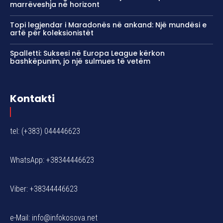
marrëveshja në horizont
Topi legjendar i Maradonës në ankand: Një mundësi e
artë për koleksionistët
Spalletti: Suksesi në Europa League kërkon
bashkëpunim, jo një sulmues të vetëm
Kontakti
tel: (+383) 044446623
WhatsApp: +38344446623
Viber: +38344446623
e-Mail:
info@infokosova.net