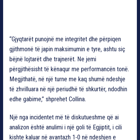
“Gjyqtarët punojnë me integritet dhe përpiqen
gjithmonë të japin maksimumin e tyre, ashtu siç
bëjnë lojtarët dhe trajnerët. Ne jemi
përgjithësisht të kënaqur me performancën tonë.
Megjithatë, në një turne me kaq shumë ndeshje
të zhvilluara në një periudhë të shkurtër, ndodhin
edhe gabime,” shprehet Collina.
Një nga incidentet më të diskutueshme që ai
analizon është anulimi i një goli të Egjiptit, i cili
kishte kaluar në avantazh 1-0 në ndeshjen e