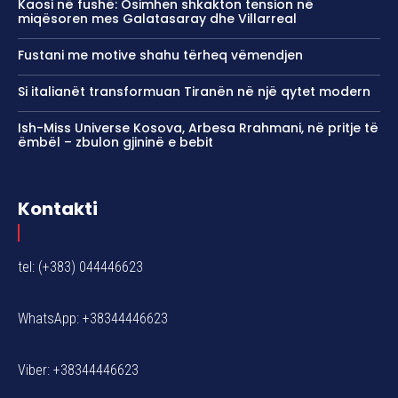
Kaosi në fushë: Osimhen shkakton tension në
miqësoren mes Galatasaray dhe Villarreal
Fustani me motive shahu tërheq vëmendjen
Si italianët transformuan Tiranën në një qytet modern
Ish-Miss Universe Kosova, Arbesa Rrahmani, në pritje të
ëmbël – zbulon gjininë e bebit
Kontakti
tel: (+383) 044446623
WhatsApp: +38344446623
Viber: +38344446623