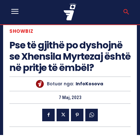
SHOWBIZ
Pse të gjithë po dyshojnë
se Xhensila Myrtezaj është
në pritje të ëmbël?
Botuar nga:
InfoKosova
7 Maj, 2023