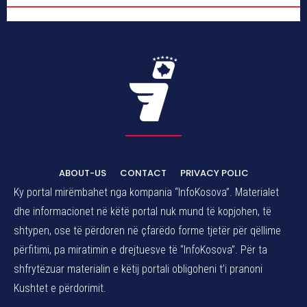
ABOUT-US
CONTACT
PRIVACY POLIC
Ky portal mirëmbahet nga kompania “InfoKosova”. Materialet
dhe informacionet në këtë portal nuk mund të kopjohen, të
shtypen, ose të përdoren në çfarëdo forme tjetër për qëllime
përfitimi, pa miratimin e drejtuesve të “InfoKosova”. Për ta
shfrytëzuar materialin e këtij portali obligoheni t’i pranoni
Kushtet e përdorimit.