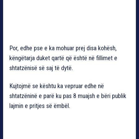
Por, edhe pse e ka mohuar prej disa kohësh,
këngëtarja duket qartë që është në fillimet e
shtatzënisë së saj të dytë.
Kujtojmë se kështu ka vepruar edhe në
shtatzëninë e parë ku pas 8 muajsh e bëri publik
lajmin e pritjes së ëmbël.