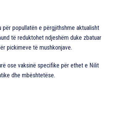
 për popullatën e përgjithshme aktualisht
 mund të reduktohet ndjeshëm duke zbatuar
dër pickimeve të mushkonjave.
rë ose vaksinë specifike për ethet e Nilit
atike dhe mbështetëse.