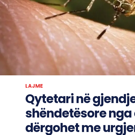
LAJME
Qytetari në gjendje
shëndetësore nga et
dërgohet me urgjen