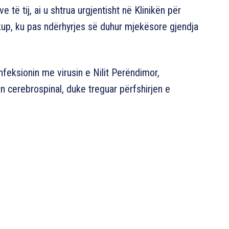
të tij, ai u shtrua urgjentisht në Klinikën për
up, ku pas ndërhyrjes së duhur mjekësore gjendja
nfeksionin me virusin e Nilit Perëndimor,
n cerebrospinal, duke treguar përfshirjen e