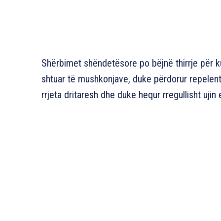
Shërbimet shëndetësore po bëjnë thirrje për kuj
shtuar të mushkonjave, duke përdorur repelent
rrjeta dritaresh dhe duke hequr rregullisht ujin