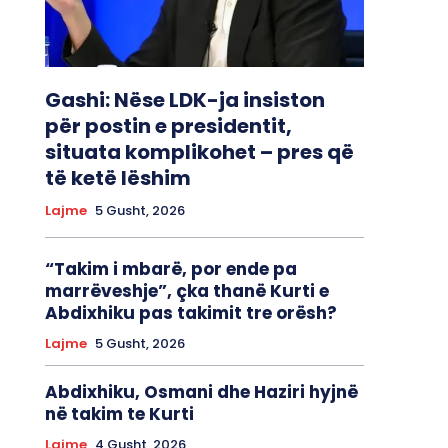
Gashi: Nëse LDK-ja insiston
për postin e presidentit,
situata komplikohet – pres që
të ketë lëshim
Lajme
5 Gusht, 2026
“Takim i mbarë, por ende pa
marrëveshje”, çka thanë Kurti e
Abdixhiku pas takimit tre orësh?
Lajme
5 Gusht, 2026
Abdixhiku, Osmani dhe Haziri hyjnë
në takim te Kurti
Lajme
4 Gusht, 2026