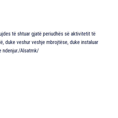
des të shtuar gjatë periudhës së aktivitetit të
ë, duke veshur veshje mbrojtëse, duke instaluar
 e ndenjur./Alsatmk/