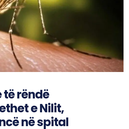
 të rëndë
het e Nilit,
cë në spital