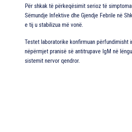
Për shkak të përkeqësimit serioz të simptomave 
Sëmundje Infektive dhe Gjendje Febrile në Shk
e tij u stabilizua më vonë.
Testet laboratorike konfirmuan përfundimisht i
nëpërmjet pranisë së antitrupave IgM në lëngu
sistemit nervor qendror.