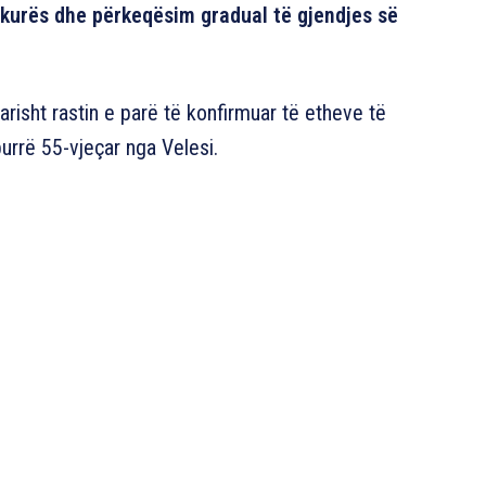
ëkurës dhe përkeqësim gradual të gjendjes së
rtarisht rastin e parë të konfirmuar të etheve të
urrë 55-vjeçar nga Velesi.