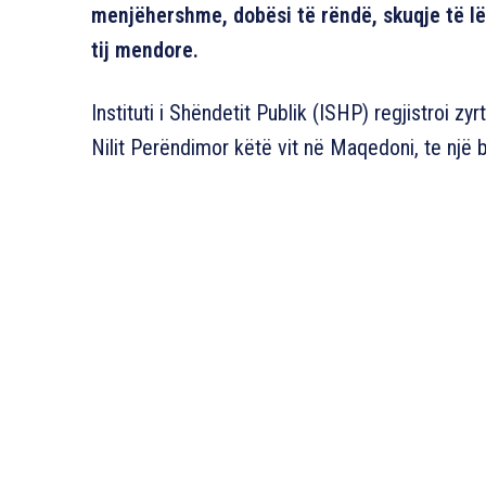
menjëhershme, dobësi të rëndë, skuqje të l
tij mendore.
Instituti i Shëndetit Publik (ISHP) regjistroi zy
Nilit Perëndimor këtë vit në Maqedoni, te një b