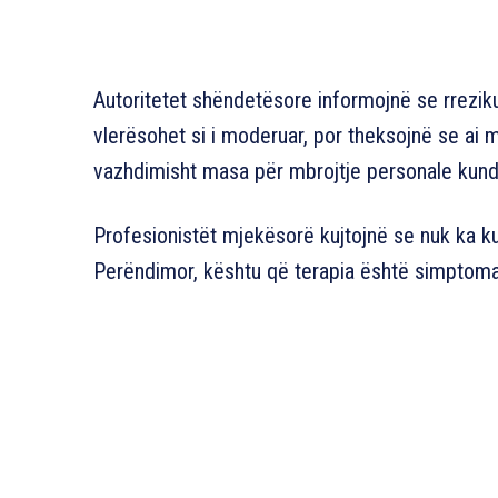
Autoritetet shëndetësore informojnë se rreziku
vlerësohet si i moderuar, por theksojnë se ai
vazhdimisht masa për mbrojtje personale kun
Profesionistët mjekësorë kujtojnë se nuk ka ku
Perëndimor, kështu që terapia është simptom