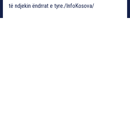
të ndjekin ëndrrat e tyre./InfoKosova/