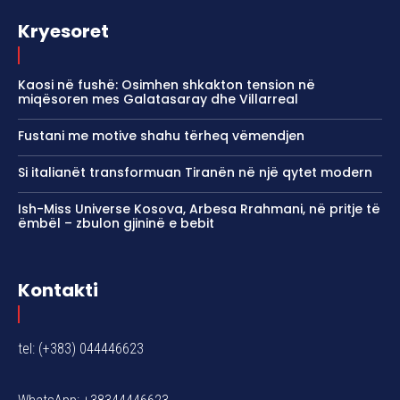
Kryesoret
Kaosi në fushë: Osimhen shkakton tension në
miqësoren mes Galatasaray dhe Villarreal
Fustani me motive shahu tërheq vëmendjen
Si italianët transformuan Tiranën në një qytet modern
Ish-Miss Universe Kosova, Arbesa Rrahmani, në pritje të
ëmbël – zbulon gjininë e bebit
Kontakti
tel: (+383) 044446623