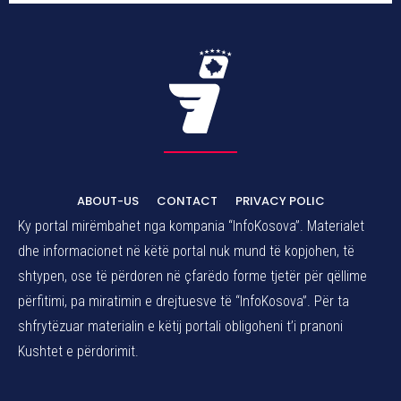
ABOUT-US
CONTACT
PRIVACY POLIC
Ky portal mirëmbahet nga kompania “InfoKosova”. Materialet
dhe informacionet në këtë portal nuk mund të kopjohen, të
shtypen, ose të përdoren në çfarëdo forme tjetër për qëllime
përfitimi, pa miratimin e drejtuesve të “InfoKosova”. Për ta
shfrytëzuar materialin e këtij portali obligoheni t’i pranoni
Kushtet e përdorimit.