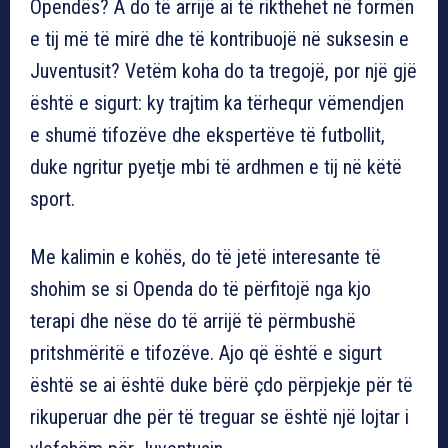
Opendës? A do të arrijë ai të rikthehet në formën
e tij më të mirë dhe të kontribuojë në suksesin e
Juventusit? Vetëm koha do ta tregojë, por një gjë
është e sigurt: ky trajtim ka tërhequr vëmendjen
e shumë tifozëve dhe ekspertëve të futbollit,
duke ngritur pyetje mbi të ardhmen e tij në këtë
sport.
Me kalimin e kohës, do të jetë interesante të
shohim se si Openda do të përfitojë nga kjo
terapi dhe nëse do të arrijë të përmbushë
pritshmëritë e tifozëve. Ajo që është e sigurt
është se ai është duke bërë çdo përpjekje për të
rikuperuar dhe për të treguar se është një lojtar i