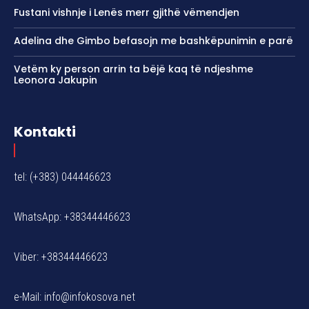
Fustani vishnje i Lenës merr gjithë vëmendjen
Adelina dhe Gimbo befasojn me bashkëpunimin e parë
Vetëm ky person arrin ta bëjë kaq të ndjeshme
Leonora Jakupin
Kontakti
tel: (+383) 044446623
WhatsApp: +38344446623
Viber: +38344446623
e-Mail:
info@infokosova.net