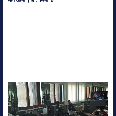
vlefshëm për Juventusin.