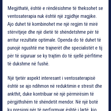
Megjithatë, është e rëndësishme të theksohet se
ventosaterapia nuk është një zgjidhje magjike.
Ajo duhet të kombinohet me një regjim të mirë
stërvitjeje dhe një dietë të shëndetshme për të
arritur rezultate optimale. Openda do të duhet të
punojë ngushtë me trajnerët dhe specialistët e tij
për të siguruar se ky trajtim do të sjellë përfitime
të dukshme në fushë.
Një tjetër aspekt interesant i ventosaterapisë
është se ajo ndihmon në reduktimin e stresit dhe
ankthit, duke kontribuar në një përmirësim të
përgjithshëm të shëndetit mendor. Në një botë
ku presioni për të performuar është i lartë, kjo