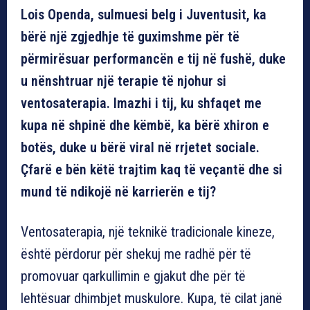
Lois Openda, sulmuesi belg i Juventusit, ka
bërë një zgjedhje të guximshme për të
përmirësuar performancën e tij në fushë, duke
u nënshtruar një terapie të njohur si
ventosaterapia. Imazhi i tij, ku shfaqet me
kupa në shpinë dhe këmbë, ka bërë xhiron e
botës, duke u bërë viral në rrjetet sociale.
Çfarë e bën këtë trajtim kaq të veçantë dhe si
mund të ndikojë në karrierën e tij?
Ventosaterapia, një teknikë tradicionale kineze,
është përdorur për shekuj me radhë për të
promovuar qarkullimin e gjakut dhe për të
lehtësuar dhimbjet muskulore. Kupa, të cilat janë