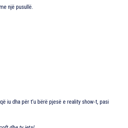
me një pusullë.
ë iu dha për t’u bërë pjesë e reality show-t, pasi
oft dhe ty jeta!