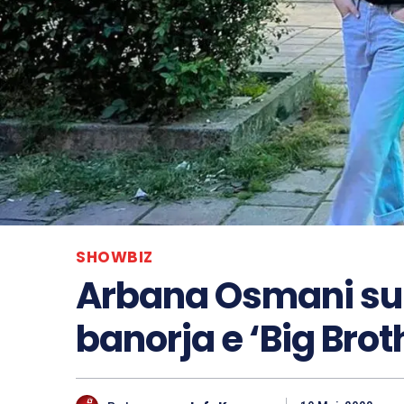
SHOWBIZ
Arbana Osmani sur
banorja e ‘Big Brot