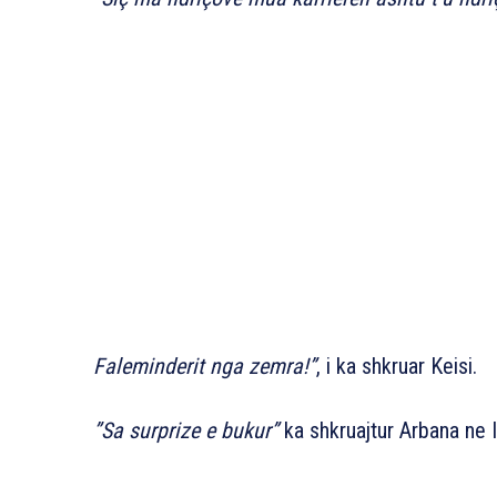
Faleminderit nga zemra!”
, i ka shkruar Keisi.
”Sa surprize e bukur”
ka shkruajtur Arbana ne I