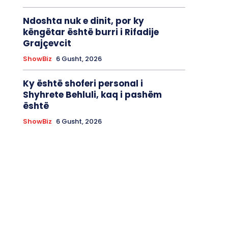
Ndoshta nuk e dinit, por ky
këngëtar është burri i Rifadije
Grajçevcit
ShowBiz
6 Gusht, 2026
Ky është shoferi personal i
Shyhrete Behluli, kaq i pashëm
është
ShowBiz
6 Gusht, 2026