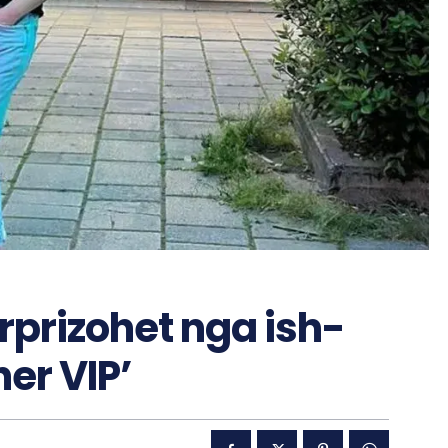
prizohet nga ish-
her VIP’