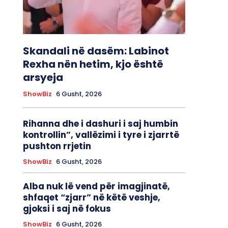
Skandali në dasëm: Labinot
Rexha nën hetim, kjo është
arsyeja
ShowBiz
6 Gusht, 2026
Rihanna dhe i dashuri i saj humbin
kontrollin”, vallëzimi i tyre i zjarrtë
pushton rrjetin
ShowBiz
6 Gusht, 2026
Alba nuk lë vend për imagjinatë,
shfaqet “zjarr” në këtë veshje,
gjoksi i saj në fokus
ShowBiz
6 Gusht, 2026