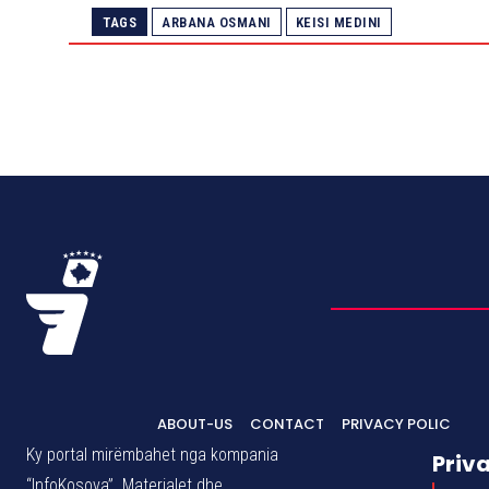
TAGS
ARBANA OSMANI
KEISI MEDINI
ABOUT-US
CONTACT
PRIVACY POLIC
Ky portal mirëmbahet nga kompania
Priv
“InfoKosova”. Materialet dhe