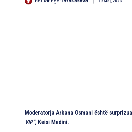
Botuar nga:
InfoKosova
19 Maj, 2023
Moderatorja Arbana Osmani është surprizuar
VIP”,
Keisi Medini.