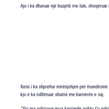
Ajo i ka dhuruar një buqetë me lule, shoqëruar 
Keisi i ka shprehur mirënjohjen për mundësinë q
kjo e ka ndihmuar shumë me karrierën e saj.
“Siç ma ndriçove mua karrierën ashtu t’u ndriç