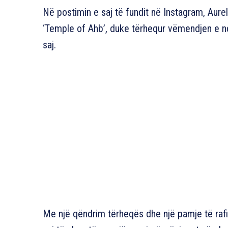
Në postimin e saj të fundit në Instagram, Aurel
‘Temple of Ahb’, duke tërhequr vëmendjen e ndj
saj.
Me një qëndrim tërheqës dhe një pamje të raf