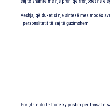
saj të shumtë me një prani që rrënjoset në el
Veshja, që duket si një sintezë mes modës avan
i personalitetit të saj të guximshëm.
Por çfarë do të thotë ky postim për fansat e sa