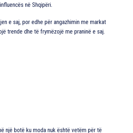
nfluencës në Shqipëri.
amjen e saj, por edhe për angazhimin me markat
ojë trende dhe të frymëzojë me praninë e saj.
 në një botë ku moda nuk është vetëm për të