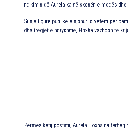
ndikimin që Aurela ka në skenën e modës dhe i
Si një figure publike e njohur jo vetëm për p
dhe tregjet e ndryshme, Hoxha vazhdon të krij
Përmes këtij postimi, Aurela Hoxha na tërheq