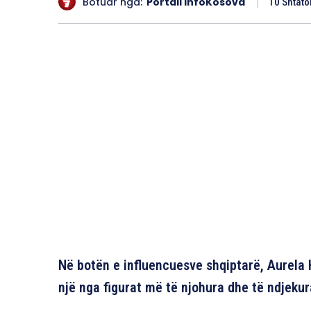
Botuar nga:
Portali InfoKosova
10 Shtato
Në botën e influencuesve shqiptarë, Aurela
një nga figurat më të njohura dhe të ndjekur