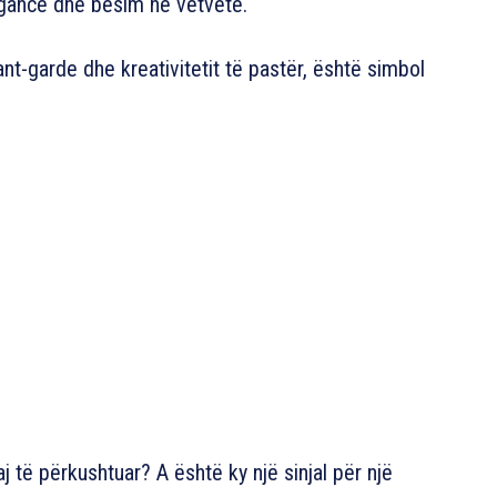
egancë dhe besim në vetvete.
t-garde dhe kreativitetit të pastër, është simbol
j të përkushtuar? A është ky një sinjal për një