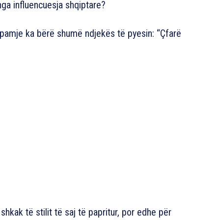
ga influencuesja shqiptare?
pamje ka bërë shumë ndjekës të pyesin: “Çfarë
kak të stilit të saj të papritur, por edhe për