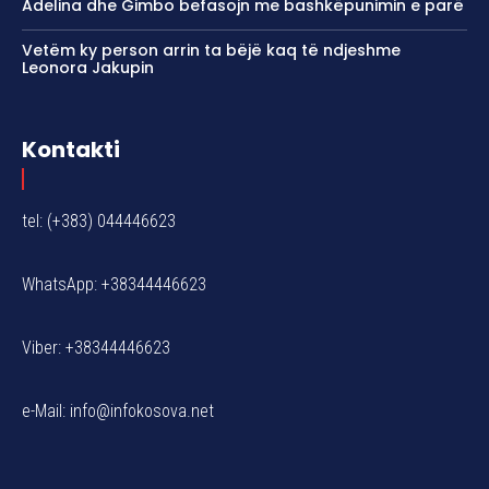
Adelina dhe Gimbo befasojn me bashkëpunimin e parë
Vetëm ky person arrin ta bëjë kaq të ndjeshme
Leonora Jakupin
Kontakti
tel: (+383) 044446623
WhatsApp: +38344446623
Viber: +38344446623
e-Mail:
info@infokosova.net