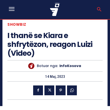
SHOWBIZ
I thanë se Kiara e
shfrytëzon, reagon Luizi
(Video)
Botuar nga:
InfoKosova
14 Maj, 2023